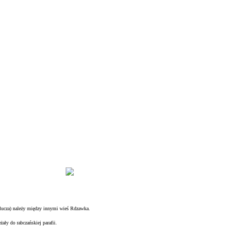
klucza) należy między innymi wieś Rdzawka.
żały do rabczańskiej parafii.