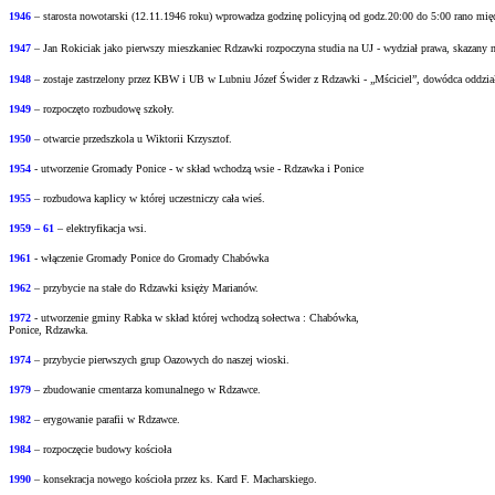
1946
– starosta nowotarski (12.11.1946 roku) wprowadza godzinę policyjną od godz.20:00 do
5:00 rano mi
1947
– Jan Rokiciak jako pierwszy mieszkaniec Rdzawki rozpoczyna studia na UJ - wydział
prawa, skazany 
1948
– zostaje zastrzelony przez KBW i UB w Lubniu Józef Świder z Rdzawki - „Mściciel”, dowódca oddzia
1949
– rozpoczęto rozbudowę szkoły.
1950
– otwarcie przedszkola u Wiktorii Krzysztof.
1954
- utworzenie Gromady Ponice - w skład wchodzą wsie - Rdzawka i Ponice
1955
– rozbudowa kaplicy w której uczestniczy cała wieś.
1959 – 61
– elektryfikacja wsi.
1961
- włączenie Gromady Ponice do Gromady Chabówka
1962
– przybycie na stałe do Rdzawki księży Marianów.
1972
- utworzenie gminy Rabka w skład której wchodzą sołectwa : Chabówka,
Ponice, Rdzawka.
1974
– przybycie pierwszych grup Oazowych do naszej wioski.
1979
– zbudowanie cmentarza komunalnego w Rdzawce.
1982
– erygowanie parafii w Rdzawce.
1984
– rozpoczęcie budowy kościoła
1990
– konsekracja nowego kościoła przez ks. Kard F. Macharskiego.