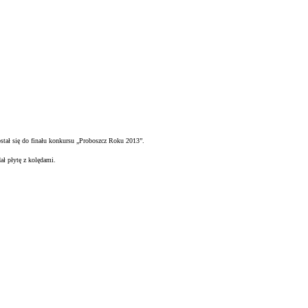
ostał się do finału konkursu „Proboszcz Roku 2013”.
 płytę z kolędami.