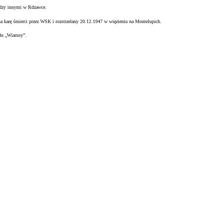
ędzy innymi w Rdzawce.
na karę śmierci przez WSK i rozstrzelany 20.12.1947 w więzieniu na
Montelupich.
łu „Wiarusy”.