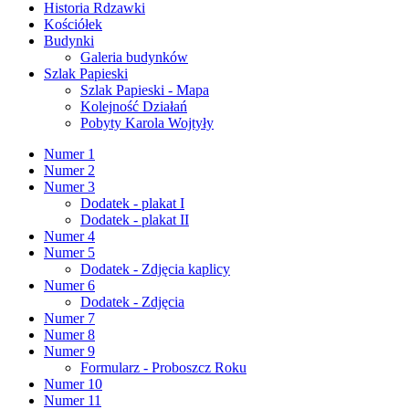
Historia Rdzawki
Kościółek
Budynki
Galeria budynków
Szlak Papieski
Szlak Papieski - Mapa
Kolejność Działań
Pobyty Karola Wojtyły
Numer 1
Numer 2
Numer 3
Dodatek - plakat I
Dodatek - plakat II
Numer 4
Numer 5
Dodatek - Zdjęcia kaplicy
Numer 6
Dodatek - Zdjęcia
Numer 7
Numer 8
Numer 9
Formularz - Proboszcz Roku
Numer 10
Numer 11