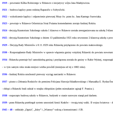
1919
– powstanie Kółka Rolniczego w Rdzawce z inicjatywy wójta Jana Madejowicza.
1921
– budowa kaplicy przez rodzinę Rapaczów z Sołtysówki.
1922
– wykończenie kaplicy i odprawienie pierwszej Mszy św. przez ks. Jana Kantego Surowiaka.
1923
– powstaje w Rdzawce Ochotnicza Straż Pożarna komendantem zostaje Andrzej Rokita.
1924
- decyzją Kuratorium Szkolnego szkoła 1 klasowa w Rdzawce została zreorganizowana na
szkołę 3-klas
1925
- decyzją Kuratorium Szkolnego z dniem 13 października 1925 roku utworzono 2-klasową
szkołę z pow
1929
– Decyzją Rady Ministrów z 8.11.1929 roku Rdzawkę przyłączono do powiatu
makowskiego.
1930
– Rozporządzenie Rady Ministrów w sprawie włączenia gminy wiejskiej Rdzawki do
powiatu nowotars
1934
- Rdzawka przestaje być samodzielną gminą i przyłączona została do gminy w Rabie
Wyżnej, rozporząd
– w tym samym roku miała miejsce wielka powódź (mniejsza od tej z 1882 roku).
1936
- Andrzej Rokita uruchomił pierwszy wyciąg narciarski w Rdzawce.
1937
- pismo z Zebrania Rodziców do premiera Felicjana Sławoja-Składkowskiego i Marszałka
E. Rydza-Śm
- chłopi z Rdzawki brali udział w strajku chłopskim (jeden mieszkaniec zginął F. Pranica ).
1938
- rozpoczęto budowę szkoły w Rdzawce, budynek w stanie surowym stanął pod dachem.
1939
- przez Rdzawkę przebiegał system umocnień Armii Kraków – trwają tutaj walki.
II wojna światowa – d
1945 – 48
– oddziały „Ognia”, „Iskry” i „Wiarusy” walczą z komunistami i UB.