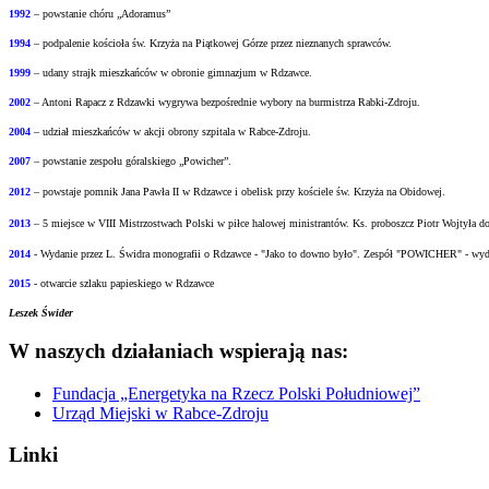
1992
– powstanie chóru „Adoramus”
1994
– podpalenie kościoła św. Krzyża na Piątkowej Górze przez nieznanych sprawców.
1999
– udany strajk mieszkańców w obronie gimnazjum w Rdzawce.
2002
– Antoni Rapacz z Rdzawki wygrywa bezpośrednie wybory na burmistrza Rabki-Zdroju.
2004
– udział mieszkańców w akcji obrony szpitala w Rabce-Zdroju.
2007
– powstanie zespołu góralskiego „Powicher”.
2012
– powstaje pomnik Jana Pawła II w Rdzawce i obelisk przy kościele św. Krzyża na
Obidowej.
2013
– 5 miejsce w VIII Mistrzostwach Polski w piłce halowej ministrantów.
Ks. proboszcz Piotr Wojtyła d
2014
- Wydanie przez L. Świdra monografii o Rdzawce - "Jako to downo było".
Zespół "POWICHER" - wydał
2015
- otwarcie szlaku papieskiego w Rdzawce
Leszek Świder
W naszych działaniach wspierają nas:
Fundacja „Energetyka na Rzecz Polski Południowej”
Urząd Miejski w Rabce-Zdroju
Linki