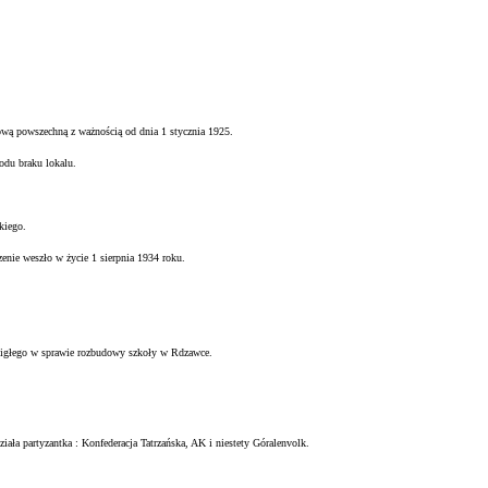
ową powszechną z ważnością od dnia 1 stycznia 1925.
odu braku lokalu.
kiego.
zenie weszło w życie 1 sierpnia 1934 roku.
igłego w sprawie rozbudowy szkoły w Rdzawce.
ziała partyzantka : Konfederacja Tatrzańska, AK i niestety Góralenvolk.