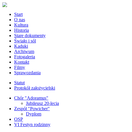
Start
O nas
Kultura
Historia
Stare dokumenty
Świało i sól
Kaduki
Archiwum
Fotogaleria
Kontakt
Filmy
Sprawozdania
Statut
Protokół założycielski
Chór "Adoramus"
Jubileusz 20-lecia
Zespół "Powicher"
Dyplom
OSP
VI Festyn rodzinny