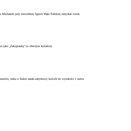
Mucharski przy niewielkiej figurce Męki Pańskiej odzyskał wzrok.
ie jako „Zakopiankę” (w obecnym kształcie).
 metrów, rzeka w Rabce zalała zabytkowy kościół do wysokości 1 metra.