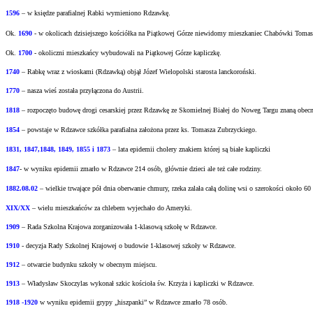
1596
– w księdze parafialnej Rabki wymieniono Rdzawkę.
Ok.
1690
-
w okolicach dzisiejszego kościółka na Piątkowej Górze niewidomy mieszkaniec
Chabówki Tomasz 
Ok.
1700
- okoliczni mieszkańcy wybudowali na Piątkowej Górze kapliczkę.
1740
– Rabkę wraz z wioskami (Rdzawką) objął Józef Wielopolski starosta lanckoroński.
1770
– nasza wieś została przyłączona do Austrii.
1818
– rozpoczęto budowę drogi cesarskiej przez Rdzawkę ze Skomielnej Białej do Noweg Targu
znaną obecn
1854
– powstaje w Rdzawce szkółka parafialna założona przez ks. Tomasza Zubrzyckiego.
1831, 1847,1848, 1849, 1855 i 1873
– lata epidemii cholery znakiem której są białe kapliczki
1847
- w wyniku epidemii zmarło w Rdzawce 214 osób, głównie dzieci ale też całe rodziny.
1882.08.02
– wielkie trwające pół dnia oberwanie chmury, rzeka zalała całą dolinę wsi o
szerokości około 60
XIX/XX
– wielu mieszkańców za chlebem wyjechało do Ameryki.
1909
– Rada Szkolna Krajowa zorganizowała 1-klasową szkołę w Rdzawce.
1910
- decyzja Rady Szkolnej Krajowej o budowie 1-klasowej szkoły w Rdzawce.
1912
– otwarcie budynku szkoły w obecnym miejscu.
1913
– Władysław Skoczylas wykonał szkic kościoła św. Krzyża i kapliczki w Rdzawce.
1918 -1920
w wyniku epidemii grypy „hiszpanki” w Rdzawce zmarło 78 osób.