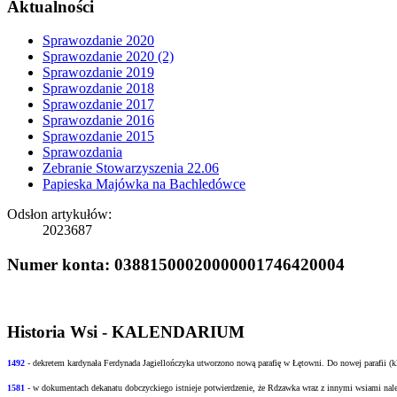
Aktualności
Sprawozdanie 2020
Sprawozdanie 2020 (2)
Sprawozdanie 2019
Sprawozdanie 2018
Sprawozdanie 2017
Sprawozdanie 2016
Sprawozdanie 2015
Sprawozdania
Zebranie Stowarzyszenia 22.06
Papieska Majówka na Bachledówce
Odsłon artykułów:
2023687
Numer konta: 03881500020000001746420004
Historia Wsi - KALENDARIUM
1492
- dekretem kardynała Ferdynada Jagiellończyka utworzono nową
parafię w Łętowni. Do nowej parafii (
1581
- w
dokumentach dekanatu dobczyckiego istnieje potwierdzenie, że Rdzawka wraz z innymi
wsiami nale