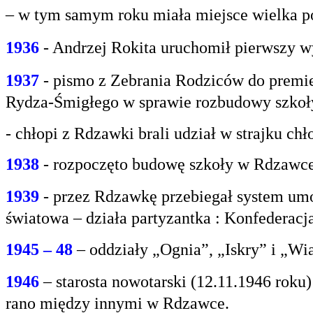
– w tym samym roku miała miejsce wielka po
1936
- Andrzej Rokita uruchomił pierwszy w
1937
- pismo z Zebrania Rodziców do premie
Rydza-Śmigłego w sprawie rozbudowy szko
- chłopi z Rdzawki brali udział w strajku chł
1938
- rozpoczęto budowę szkoły w Rdzawce
1939
- przez Rdzawkę przebiegał system umo
światowa – działa partyzantka : Konfederacja
1945 – 48
– oddziały „Ognia”, „Iskry” i „Wi
1946
– starosta nowotarski (12.11.1946 rok
rano między innymi w Rdzawce.