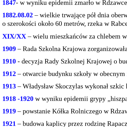
1847
- w wyniku epidemii zmarło w Rdzawce 2
1882.08.02
– wielkie trwające pół dnia oberw
o
szerokości około 60 metrów, rzeka w Rabce
XIX/XX
– wielu mieszkańców za chlebem w
1909
– Rada Szkolna Krajowa zorganizowała
1910
- decyzja Rady Szkolnej Krajowej o bu
1912
– otwarcie budynku szkoły w obecnym 
1913
– Władysław Skoczylas wykonał szkic k
1918 -1920
w wyniku epidemii grypy „hiszp
1919
– powstanie Kółka Rolniczego w Rdzaw
1921
– budowa kaplicy przez rodzinę Rapacz