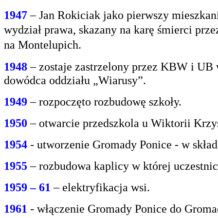
1947
– Jan Rokiciak jako pierwszy mieszkan
wydział
prawa, skazany na karę śmierci prz
na
Montelupich.
1948
– zostaje zastrzelony przez KBW i UB 
dowódca oddziału „Wiarusy”.
1949
– rozpoczęto rozbudowę szkoły.
1950
– otwarcie przedszkola u Wiktorii Krzy
1954
- utworzenie Gromady Ponice - w skład
1955
– rozbudowa kaplicy w której uczestnic
1959 – 61
– elektryfikacja wsi.
1961
- włączenie Gromady Ponice do Grom