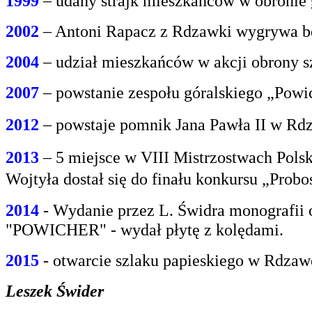
1999
– udany strajk mieszkańców w obroni
2002
– Antoni Rapacz z Rdzawki wygrywa be
2004
– udział mieszkańców w akcji obrony s
2007
– powstanie zespołu góralskiego „Powi
2012
– powstaje pomnik Jana Pawła II w Rdz
2013
– 5 miejsce w VIII Mistrzostwach Polsk
Wojtyła dostał się do finału konkursu „Prob
2014
- Wydanie przez L. Świdra monografii 
"POWICHER" - wydał płytę z kolędami.
2015
- otwarcie szlaku papieskiego w Rdzaw
Leszek Świder