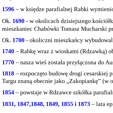
1596
– w księdze parafialnej Rabki wymien
Ok.
1690
-
w okolicach dzisiejszego kośció
mieszkaniec
Chabówki Tomasz Mucharski prz
Ok.
1700
- okoliczni mieszkańcy wybudowali
1740
– Rabkę wraz z wioskami (Rdzawką) obj
1770
– nasza wieś została przyłączona do Aus
1818
– rozpoczęto budowę drogi cesarskiej 
Targu
znaną obecnie jako „Zakopiankę” (w o
1854
– powstaje w Rdzawce szkółka parafial
1831, 1847,1848, 1849, 1855 i 1873
– lata e