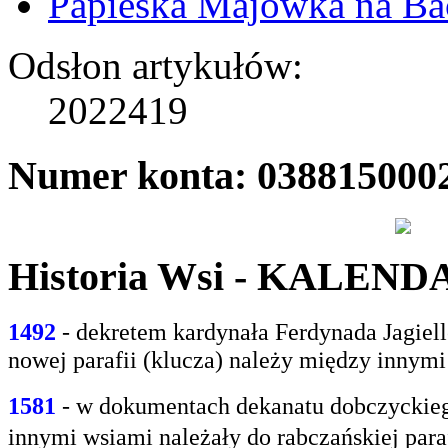
Papieska Majówka na B
Odsłon artykułów:
2022419
Numer konta: 038815000
Historia Wsi - KALEN
1492
- dekretem kardynała Ferdynada Jagie
nowej parafii (klucza) należy między innym
1581
- w
dokumentach dekanatu dobczyckiego
innymi
wsiami należały do rabczańskiej paraf