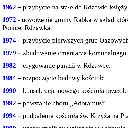
1962
– przybycie na stałe do Rdzawki księż
1972
- utworzenie gminy Rabka w skład któr
Ponice, Rdzawka.
1974
– przybycie pierwszych grup Oazowych 
1979
– zbudowanie cmentarza komunalnego
1982
– erygowanie parafii w Rdzawce.
1984
– rozpoczęcie budowy kościoła
1990
– konsekracja nowego kościoła przez ks
1992
– powstanie chóru „Adoramus”
1994
– podpalenie kościoła św. Krzyża na P