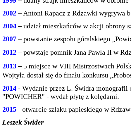
1999
– udany strajk mieszkańców w obroni
2002
– Antoni Rapacz z Rdzawki wygrywa be
2004
– udział mieszkańców w akcji obrony s
2007
– powstanie zespołu góralskiego „Powi
2012
– powstaje pomnik Jana Pawła II w Rdz
2013
– 5 miejsce w VIII Mistrzostwach Polsk
Wojtyła dostał się do finału konkursu „Prob
2014
- Wydanie przez L. Świdra monografii 
"POWICHER" - wydał płytę z kolędami.
2015
- otwarcie szlaku papieskiego w Rdzaw
Leszek Świder