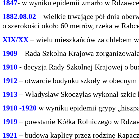
1847
- w wyniku epidemii zmarło w Rdzawce 2
1882.08.02
– wielkie trwające pół dnia oberw
o
szerokości około 60 metrów, rzeka w Rabce
XIX/XX
– wielu mieszkańców za chlebem w
1909
– Rada Szkolna Krajowa zorganizowała
1910
- decyzja Rady Szkolnej Krajowej o bu
1912
– otwarcie budynku szkoły w obecnym 
1913
– Władysław Skoczylas wykonał szkic k
1918 -1920
w wyniku epidemii grypy „hiszp
1919
– powstanie Kółka Rolniczego w Rdzaw
1921
– budowa kaplicy przez rodzinę Rapacz