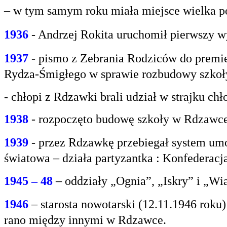
– w tym samym roku miała miejsce wielka po
1936
- Andrzej Rokita uruchomił pierwszy w
1937
- pismo z Zebrania Rodziców do premie
Rydza-Śmigłego w sprawie rozbudowy szko
- chłopi z Rdzawki brali udział w strajku chł
1938
- rozpoczęto budowę szkoły w Rdzawce
1939
- przez Rdzawkę przebiegał system umo
światowa – działa partyzantka : Konfederacja
1945 – 48
– oddziały „Ognia”, „Iskry” i „Wi
1946
– starosta nowotarski (12.11.1946 rok
rano między innymi w Rdzawce.