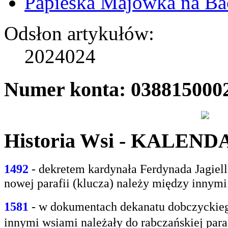
Papieska Majówka na B
Odsłon artykułów:
2024024
Numer konta: 038815000
Historia Wsi - KALEN
1492
- dekretem kardynała Ferdynada Jagie
nowej parafii (klucza) należy między innym
1581
- w
dokumentach dekanatu dobczyckiego
innymi
wsiami należały do rabczańskiej paraf