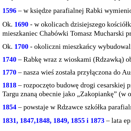
1596
– w księdze parafialnej Rabki wymien
Ok.
1690
-
w okolicach dzisiejszego kośció
mieszkaniec
Chabówki Tomasz Mucharski prz
Ok.
1700
- okoliczni mieszkańcy wybudowali
1740
– Rabkę wraz z wioskami (Rdzawką) obj
1770
– nasza wieś została przyłączona do Aus
1818
– rozpoczęto budowę drogi cesarskiej 
Targu
znaną obecnie jako „Zakopiankę” (w o
1854
– powstaje w Rdzawce szkółka parafial
1831, 1847,1848, 1849, 1855 i 1873
– lata e