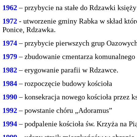
1962
– przybycie na stałe do Rdzawki księż
1972
- utworzenie gminy Rabka w skład któr
Ponice, Rdzawka.
1974
– przybycie pierwszych grup Oazowych 
1979
– zbudowanie cmentarza komunalnego
1982
– erygowanie parafii w Rdzawce.
1984
– rozpoczęcie budowy kościoła
1990
– konsekracja nowego kościoła przez ks
1992
– powstanie chóru „Adoramus”
1994
– podpalenie kościoła św. Krzyża na P