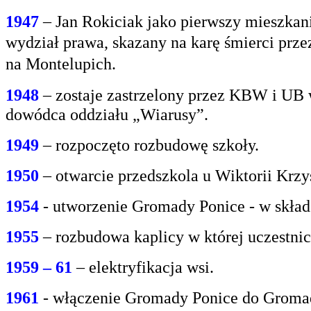
1947
– Jan Rokiciak jako pierwszy mieszkan
wydział
prawa, skazany na karę śmierci prz
na
Montelupich.
1948
– zostaje zastrzelony przez KBW i UB 
dowódca oddziału „Wiarusy”.
1949
– rozpoczęto rozbudowę szkoły.
1950
– otwarcie przedszkola u Wiktorii Krzy
1954
- utworzenie Gromady Ponice - w skład
1955
– rozbudowa kaplicy w której uczestnic
1959 – 61
– elektryfikacja wsi.
1961
- włączenie Gromady Ponice do Grom