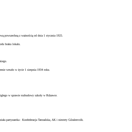
ową powszechną z ważnością od dnia 1 stycznia 1925.
odu braku lokalu.
kiego.
zenie weszło w życie 1 sierpnia 1934 roku.
igłego w sprawie rozbudowy szkoły w Rdzawce.
ziała partyzantka : Konfederacja Tatrzańska, AK i niestety Góralenvolk.