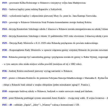
1919
– powstanie Kółka Rolniczego w Rdzawce z inicjatywy wójta Jana Madejowicza.
1921
– budowa kaplicy przez rodzinę Rapaczów z Sołtysówki.
1922
– wykończenie kaplicy i odprawienie pierwszej Mszy św. przez ks. Jana Kantego Surowiaka.
1923
– powstaje w Rdzawce Ochotnicza Straż Pożarna komendantem zostaje Andrzej Rokita.
1924
- decyzją Kuratorium Szkolnego szkoła 1 klasowa w Rdzawce została zreorganizowana na
szkołę 3-klas
1925
- decyzją Kuratorium Szkolnego z dniem 13 października 1925 roku utworzono 2-klasową
szkołę z pow
1929
– Decyzją Rady Ministrów z 8.11.1929 roku Rdzawkę przyłączono do powiatu
makowskiego.
1930
– Rozporządzenie Rady Ministrów w sprawie włączenia gminy wiejskiej Rdzawki do
powiatu nowotars
1934
- Rdzawka przestaje być samodzielną gminą i przyłączona została do gminy w Rabie
Wyżnej, rozporząd
– w tym samym roku miała miejsce wielka powódź (mniejsza od tej z 1882 roku).
1936
- Andrzej Rokita uruchomił pierwszy wyciąg narciarski w Rdzawce.
1937
- pismo z Zebrania Rodziców do premiera Felicjana Sławoja-Składkowskiego i Marszałka
E. Rydza-Śm
- chłopi z Rdzawki brali udział w strajku chłopskim (jeden mieszkaniec zginął F. Pranica ).
1938
- rozpoczęto budowę szkoły w Rdzawce, budynek w stanie surowym stanął pod dachem.
1939
- przez Rdzawkę przebiegał system umocnień Armii Kraków – trwają tutaj walki.
II wojna światowa – d
1945 – 48
– oddziały „Ognia”, „Iskry” i „Wiarusy” walczą z komunistami i UB.