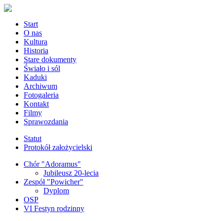
Start
O nas
Kultura
Historia
Stare dokumenty
Świało i sól
Kaduki
Archiwum
Fotogaleria
Kontakt
Filmy
Sprawozdania
Statut
Protokół założycielski
Chór "Adoramus"
Jubileusz 20-lecia
Zespół "Powicher"
Dyplom
OSP
VI Festyn rodzinny