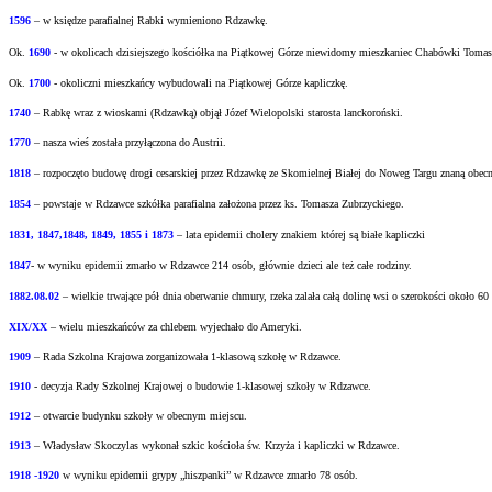
1596
– w księdze parafialnej Rabki wymieniono Rdzawkę.
Ok.
1690
-
w okolicach dzisiejszego kościółka na Piątkowej Górze niewidomy mieszkaniec
Chabówki Tomasz 
Ok.
1700
- okoliczni mieszkańcy wybudowali na Piątkowej Górze kapliczkę.
1740
– Rabkę wraz z wioskami (Rdzawką) objął Józef Wielopolski starosta lanckoroński.
1770
– nasza wieś została przyłączona do Austrii.
1818
– rozpoczęto budowę drogi cesarskiej przez Rdzawkę ze Skomielnej Białej do Noweg Targu
znaną obecn
1854
– powstaje w Rdzawce szkółka parafialna założona przez ks. Tomasza Zubrzyckiego.
1831, 1847,1848, 1849, 1855 i 1873
– lata epidemii cholery znakiem której są białe kapliczki
1847
- w wyniku epidemii zmarło w Rdzawce 214 osób, głównie dzieci ale też całe rodziny.
1882.08.02
– wielkie trwające pół dnia oberwanie chmury, rzeka zalała całą dolinę wsi o
szerokości około 60
XIX/XX
– wielu mieszkańców za chlebem wyjechało do Ameryki.
1909
– Rada Szkolna Krajowa zorganizowała 1-klasową szkołę w Rdzawce.
1910
- decyzja Rady Szkolnej Krajowej o budowie 1-klasowej szkoły w Rdzawce.
1912
– otwarcie budynku szkoły w obecnym miejscu.
1913
– Władysław Skoczylas wykonał szkic kościoła św. Krzyża i kapliczki w Rdzawce.
1918 -1920
w wyniku epidemii grypy „hiszpanki” w Rdzawce zmarło 78 osób.