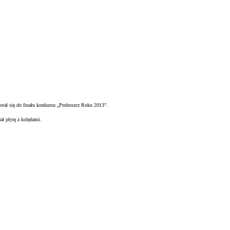
ostał się do finału konkursu „Proboszcz Roku 2013”.
 płytę z kolędami.