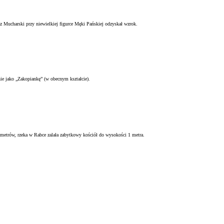
Mucharski przy niewielkiej figurce Męki Pańskiej odzyskał wzrok.
ie jako „Zakopiankę” (w obecnym kształcie).
 metrów, rzeka w Rabce zalała zabytkowy kościół do wysokości 1 metra.