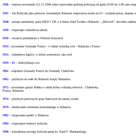
1946
– starosta nowotarski (12.11.1946 roku) wprowadza godzinę policyjną od godz.20:00 do
5:00 rano mi
1947
– Jan Rokiciak jako pierwszy mieszkaniec Rdzawki rozpoczyna studia na UJ - wydział
prawa, skazany 
1948
– zostaje zastrzelony przez KBW i UB w Lubniu Józef Świder z Rdzawki - „Mściciel”, dowódca oddzia
1949
– rozpoczęto rozbudowę szkoły.
1950
– otwarcie przedszkola u Wiktorii Krzysztof.
1954
- utworzenie Gromady Ponice - w skład wchodzą wsie - Rdzawka i Ponice
1955
– rozbudowa kaplicy w której uczestniczy cała wieś.
1959 – 61
– elektryfikacja wsi.
1961
- włączenie Gromady Ponice do Gromady Chabówka
1962
– przybycie na stałe do Rdzawki księży Marianów.
1972
- utworzenie gminy Rabka w skład której wchodzą sołectwa : Chabówka,
Ponice, Rdzawka.
1974
– przybycie pierwszych grup Oazowych do naszej wioski.
1979
– zbudowanie cmentarza komunalnego w Rdzawce.
1982
– erygowanie parafii w Rdzawce.
1984
– rozpoczęcie budowy kościoła
1990
– konsekracja nowego kościoła przez ks. Kard F. Macharskiego.