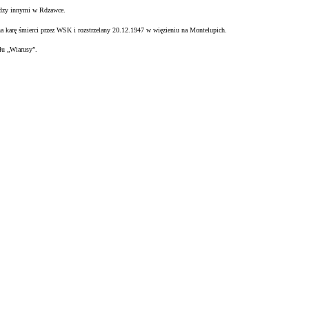
ędzy innymi w Rdzawce.
na karę śmierci przez WSK i rozstrzelany 20.12.1947 w więzieniu na
Montelupich.
łu „Wiarusy”.