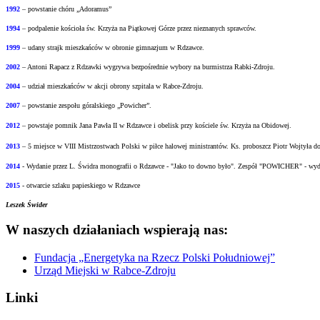
1992
– powstanie chóru „Adoramus”
1994
– podpalenie kościoła św. Krzyża na Piątkowej Górze przez nieznanych sprawców.
1999
– udany strajk mieszkańców w obronie gimnazjum w Rdzawce.
2002
– Antoni Rapacz z Rdzawki wygrywa bezpośrednie wybory na burmistrza Rabki-Zdroju.
2004
– udział mieszkańców w akcji obrony szpitala w Rabce-Zdroju.
2007
– powstanie zespołu góralskiego „Powicher”.
2012
– powstaje pomnik Jana Pawła II w Rdzawce i obelisk przy kościele św. Krzyża na
Obidowej.
2013
– 5 miejsce w VIII Mistrzostwach Polski w piłce halowej ministrantów.
Ks. proboszcz Piotr Wojtyła d
2014
- Wydanie przez L. Świdra monografii o Rdzawce - "Jako to downo było".
Zespół "POWICHER" - wydał
2015
- otwarcie szlaku papieskiego w Rdzawce
Leszek Świder
W naszych działaniach wspierają nas:
Fundacja „Energetyka na Rzecz Polski Południowej”
Urząd Miejski w Rabce-Zdroju
Linki