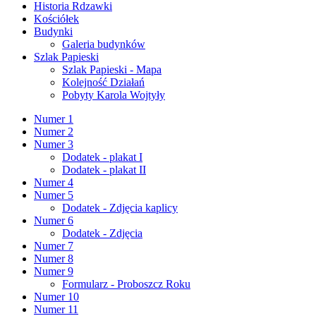
Historia Rdzawki
Kościółek
Budynki
Galeria budynków
Szlak Papieski
Szlak Papieski - Mapa
Kolejność Działań
Pobyty Karola Wojtyły
Numer 1
Numer 2
Numer 3
Dodatek - plakat I
Dodatek - plakat II
Numer 4
Numer 5
Dodatek - Zdjęcia kaplicy
Numer 6
Dodatek - Zdjęcia
Numer 7
Numer 8
Numer 9
Formularz - Proboszcz Roku
Numer 10
Numer 11