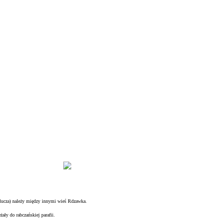
klucza) należy między innymi wieś Rdzawka.
żały do rabczańskiej parafii.