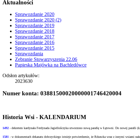
Aktualności
Sprawozdanie 2020
Sprawozdanie 2020 (2)
Sprawozdanie 2019
Sprawozdanie 2018
Sprawozdanie 2017
Sprawozdanie 2016
Sprawozdanie 2015
Sprawozdania
Zebranie Stowarzyszenia 22.06
Papieska Majówka na Bachledówce
Odsłon artykułów:
2023630
Numer konta: 03881500020000001746420004
Historia Wsi - KALENDARIUM
1492
- dekretem kardynała Ferdynada Jagiellończyka utworzono nową
parafię w Łętowni. Do nowej parafii (
1581
- w
dokumentach dekanatu dobczyckiego istnieje potwierdzenie, że Rdzawka wraz z innymi
wsiami nale