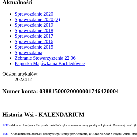
Aktualności
Sprawozdanie 2020
Sprawozdanie 2020 (2)
Sprawozdanie 2019
Sprawozdanie 2018
Sprawozdanie 2017
Sprawozdanie 2016
Sprawozdanie 2015
Sprawozdania
Zebranie Stowarzyszenia 22.06
Papieska Majówka na Bachledówce
Odsłon artykułów:
2022412
Numer konta: 03881500020000001746420004
Historia Wsi - KALENDARIUM
1492
- dekretem kardynała Ferdynada Jagiellończyka utworzono nową
parafię w Łętowni. Do nowej parafii (
1581
- w
dokumentach dekanatu dobczyckiego istnieje potwierdzenie, że Rdzawka wraz z innymi
wsiami nale