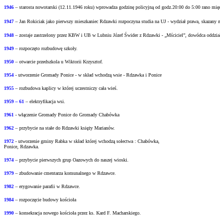
1946
– starosta nowotarski (12.11.1946 roku) wprowadza godzinę policyjną od godz.20:00 do
5:00 rano mi
1947
– Jan Rokiciak jako pierwszy mieszkaniec Rdzawki rozpoczyna studia na UJ - wydział
prawa, skazany 
1948
– zostaje zastrzelony przez KBW i UB w Lubniu Józef Świder z Rdzawki - „Mściciel”, dowódca oddzia
1949
– rozpoczęto rozbudowę szkoły.
1950
– otwarcie przedszkola u Wiktorii Krzysztof.
1954
- utworzenie Gromady Ponice - w skład wchodzą wsie - Rdzawka i Ponice
1955
– rozbudowa kaplicy w której uczestniczy cała wieś.
1959 – 61
– elektryfikacja wsi.
1961
- włączenie Gromady Ponice do Gromady Chabówka
1962
– przybycie na stałe do Rdzawki księży Marianów.
1972
- utworzenie gminy Rabka w skład której wchodzą sołectwa : Chabówka,
Ponice, Rdzawka.
1974
– przybycie pierwszych grup Oazowych do naszej wioski.
1979
– zbudowanie cmentarza komunalnego w Rdzawce.
1982
– erygowanie parafii w Rdzawce.
1984
– rozpoczęcie budowy kościoła
1990
– konsekracja nowego kościoła przez ks. Kard F. Macharskiego.