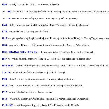
1596
– w księdze parafialnej Rabki wymieniono Rdzawkę.
Ok.
1690
-
w okolicach dzisiejszego kościółka na Piątkowej Górze niewidomy mieszkaniec
Chabówki Tomasz 
Ok.
1700
- okoliczni mieszkańcy wybudowali na Piątkowej Górze kapliczkę.
1740
– Rabkę wraz z wioskami (Rdzawką) objął Józef Wielopolski starosta lanckoroński.
1770
– nasza wieś została przyłączona do Austrii.
1818
– rozpoczęto budowę drogi cesarskiej przez Rdzawkę ze Skomielnej Białej do Noweg Targu
znaną obecn
1854
– powstaje w Rdzawce szkółka parafialna założona przez ks. Tomasza Zubrzyckiego.
1831, 1847,1848, 1849, 1855 i 1873
– lata epidemii cholery znakiem której są białe kapliczki
1847
- w wyniku epidemii zmarło w Rdzawce 214 osób, głównie dzieci ale też całe rodziny.
1882.08.02
– wielkie trwające pół dnia oberwanie chmury, rzeka zalała całą dolinę wsi o
szerokości około 60
XIX/XX
– wielu mieszkańców za chlebem wyjechało do Ameryki.
1909
– Rada Szkolna Krajowa zorganizowała 1-klasową szkołę w Rdzawce.
1910
- decyzja Rady Szkolnej Krajowej o budowie 1-klasowej szkoły w Rdzawce.
1912
– otwarcie budynku szkoły w obecnym miejscu.
1913
– Władysław Skoczylas wykonał szkic kościoła św. Krzyża i kapliczki w Rdzawce.
1918 -1920
w wyniku epidemii grypy „hiszpanki” w Rdzawce zmarło 78 osób.