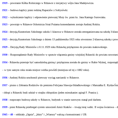
1919
– powstanie Kółka Rolniczego w Rdzawce z inicjatywy wójta Jana Madejowicza.
1921
– budowa kaplicy przez rodzinę Rapaczów z Sołtysówki.
1922
– wykończenie kaplicy i odprawienie pierwszej Mszy św. przez ks. Jana Kantego Surowiaka.
1923
– powstaje w Rdzawce Ochotnicza Straż Pożarna komendantem zostaje Andrzej Rokita.
1924
- decyzją Kuratorium Szkolnego szkoła 1 klasowa w Rdzawce została zreorganizowana na
szkołę 3-klas
1925
- decyzją Kuratorium Szkolnego z dniem 13 października 1925 roku utworzono 2-klasową
szkołę z pow
1929
– Decyzją Rady Ministrów z 8.11.1929 roku Rdzawkę przyłączono do powiatu
makowskiego.
1930
– Rozporządzenie Rady Ministrów w sprawie włączenia gminy wiejskiej Rdzawki do
powiatu nowotars
1934
- Rdzawka przestaje być samodzielną gminą i przyłączona została do gminy w Rabie
Wyżnej, rozporząd
– w tym samym roku miała miejsce wielka powódź (mniejsza od tej z 1882 roku).
1936
- Andrzej Rokita uruchomił pierwszy wyciąg narciarski w Rdzawce.
1937
- pismo z Zebrania Rodziców do premiera Felicjana Sławoja-Składkowskiego i Marszałka
E. Rydza-Śm
- chłopi z Rdzawki brali udział w strajku chłopskim (jeden mieszkaniec zginął F. Pranica ).
1938
- rozpoczęto budowę szkoły w Rdzawce, budynek w stanie surowym stanął pod dachem.
1939
- przez Rdzawkę przebiegał system umocnień Armii Kraków – trwają tutaj walki.
II wojna światowa – d
1945 – 48
– oddziały „Ognia”, „Iskry” i „Wiarusy” walczą z komunistami i UB.