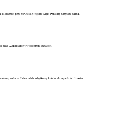
Mucharski przy niewielkiej figurce Męki Pańskiej odzyskał wzrok.
ie jako „Zakopiankę” (w obecnym kształcie).
 metrów, rzeka w Rabce zalała zabytkowy kościół do wysokości 1 metra.