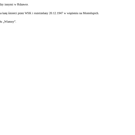
ędzy innymi w Rdzawce.
na karę śmierci przez WSK i rozstrzelany 20.12.1947 w więzieniu na
Montelupich.
łu „Wiarusy”.