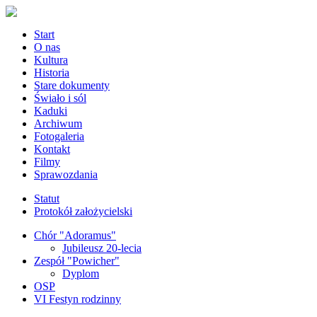
Start
O nas
Kultura
Historia
Stare dokumenty
Świało i sól
Kaduki
Archiwum
Fotogaleria
Kontakt
Filmy
Sprawozdania
Statut
Protokół założycielski
Chór "Adoramus"
Jubileusz 20-lecia
Zespół "Powicher"
Dyplom
OSP
VI Festyn rodzinny