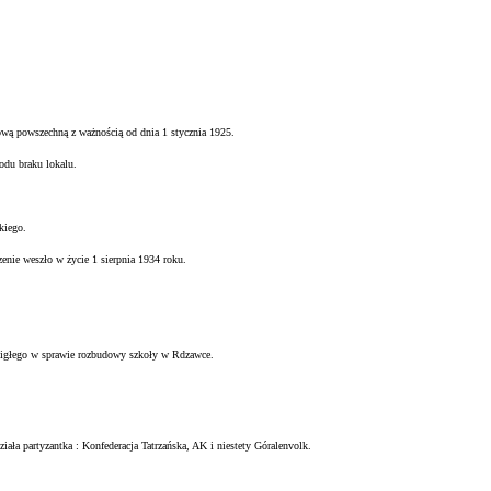
ową powszechną z ważnością od dnia 1 stycznia 1925.
odu braku lokalu.
kiego.
zenie weszło w życie 1 sierpnia 1934 roku.
igłego w sprawie rozbudowy szkoły w Rdzawce.
ziała partyzantka : Konfederacja Tatrzańska, AK i niestety Góralenvolk.