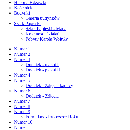
Historia Rdzawki
Kościółek
Budynki
Galeria budynków
Szlak Papieski
Szlak Papieski - Mapa
Kolejność Działań
Pobyty Karola Wojtyły
Numer 1
Numer 2
Numer 3
Dodatek - plakat I
Dodatek - plakat II
Numer 4
Numer 5
Dodatek - Zdjęcia kaplicy
Numer 6
Dodatek - Zdjęcia
Numer 7
Numer 8
Numer 9
Formularz - Proboszcz Roku
Numer 10
Numer 11