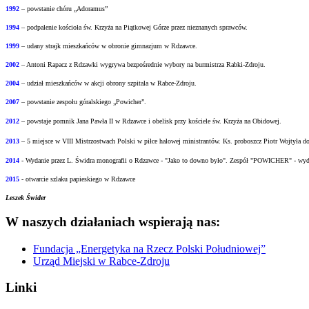
1992
– powstanie chóru „Adoramus”
1994
– podpalenie kościoła św. Krzyża na Piątkowej Górze przez nieznanych sprawców.
1999
– udany strajk mieszkańców w obronie gimnazjum w Rdzawce.
2002
– Antoni Rapacz z Rdzawki wygrywa bezpośrednie wybory na burmistrza Rabki-Zdroju.
2004
– udział mieszkańców w akcji obrony szpitala w Rabce-Zdroju.
2007
– powstanie zespołu góralskiego „Powicher”.
2012
– powstaje pomnik Jana Pawła II w Rdzawce i obelisk przy kościele św. Krzyża na
Obidowej.
2013
– 5 miejsce w VIII Mistrzostwach Polski w piłce halowej ministrantów.
Ks. proboszcz Piotr Wojtyła d
2014
- Wydanie przez L. Świdra monografii o Rdzawce - "Jako to downo było".
Zespół "POWICHER" - wydał
2015
- otwarcie szlaku papieskiego w Rdzawce
Leszek Świder
W naszych działaniach wspierają nas:
Fundacja „Energetyka na Rzecz Polski Południowej”
Urząd Miejski w Rabce-Zdroju
Linki