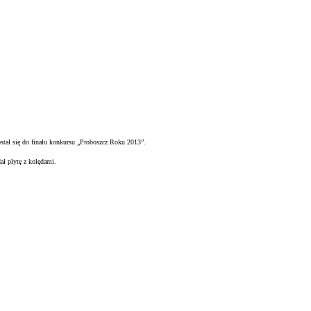
ostał się do finału konkursu „Proboszcz Roku 2013”.
 płytę z kolędami.