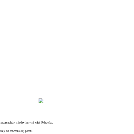
klucza) należy między innymi wieś Rdzawka.
żały do rabczańskiej parafii.