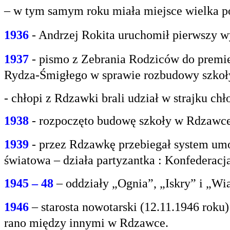
– w tym samym roku miała miejsce wielka po
1936
- Andrzej Rokita uruchomił pierwszy w
1937
- pismo z Zebrania Rodziców do premie
Rydza-Śmigłego w sprawie rozbudowy szko
- chłopi z Rdzawki brali udział w strajku chł
1938
- rozpoczęto budowę szkoły w Rdzawce
1939
- przez Rdzawkę przebiegał system umo
światowa – działa partyzantka : Konfederacja
1945 – 48
– oddziały „Ognia”, „Iskry” i „Wi
1946
– starosta nowotarski (12.11.1946 rok
rano między innymi w Rdzawce.