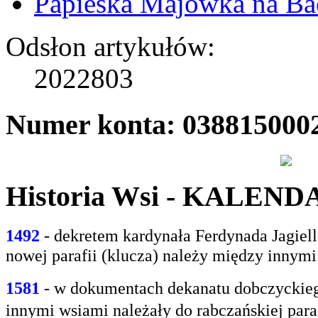
Papieska Majówka na B
Odsłon artykułów:
2022803
Numer konta: 038815000
Historia Wsi - KALEN
1492
- dekretem kardynała Ferdynada Jagie
nowej parafii (klucza) należy między innym
1581
- w
dokumentach dekanatu dobczyckiego
innymi
wsiami należały do rabczańskiej paraf