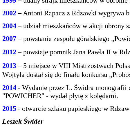
1999
– udany strajk mieszkańców w obroni
2002
– Antoni Rapacz z Rdzawki wygrywa be
2004
– udział mieszkańców w akcji obrony s
2007
– powstanie zespołu góralskiego „Powi
2012
– powstaje pomnik Jana Pawła II w Rdz
2013
– 5 miejsce w VIII Mistrzostwach Polsk
Wojtyła dostał się do finału konkursu „Prob
2014
- Wydanie przez L. Świdra monografii 
"POWICHER" - wydał płytę z kolędami.
2015
- otwarcie szlaku papieskiego w Rdzaw
Leszek Świder