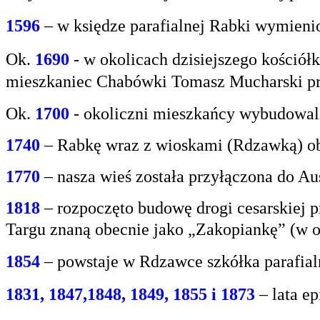
1596
– w księdze parafialnej Rabki wymien
Ok.
1690
-
w okolicach dzisiejszego kośció
mieszkaniec
Chabówki Tomasz Mucharski prz
Ok.
1700
- okoliczni mieszkańcy wybudowali
1740
– Rabkę wraz z wioskami (Rdzawką) obj
1770
– nasza wieś została przyłączona do Aus
1818
– rozpoczęto budowę drogi cesarskiej 
Targu
znaną obecnie jako „Zakopiankę” (w o
1854
– powstaje w Rdzawce szkółka parafial
1831, 1847,1848, 1849, 1855 i 1873
– lata e