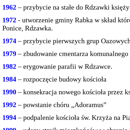
1962
– przybycie na stałe do Rdzawki księż
1972
- utworzenie gminy Rabka w skład któr
Ponice, Rdzawka.
1974
– przybycie pierwszych grup Oazowych 
1979
– zbudowanie cmentarza komunalnego
1982
– erygowanie parafii w Rdzawce.
1984
– rozpoczęcie budowy kościoła
1990
– konsekracja nowego kościoła przez ks
1992
– powstanie chóru „Adoramus”
1994
– podpalenie kościoła św. Krzyża na P