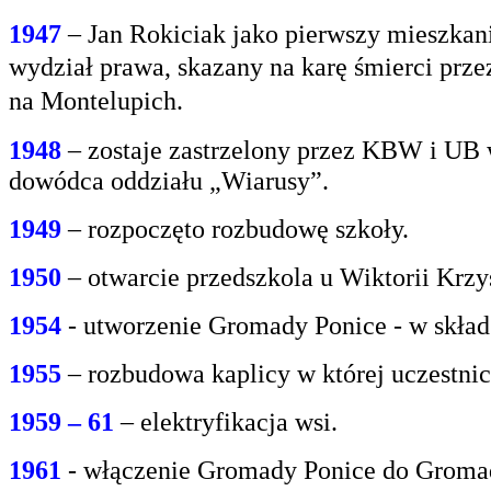
1947
– Jan Rokiciak jako pierwszy mieszkan
wydział
prawa, skazany na karę śmierci prz
na
Montelupich.
1948
– zostaje zastrzelony przez KBW i UB 
dowódca oddziału „Wiarusy”.
1949
– rozpoczęto rozbudowę szkoły.
1950
– otwarcie przedszkola u Wiktorii Krzy
1954
- utworzenie Gromady Ponice - w skład
1955
– rozbudowa kaplicy w której uczestnic
1959 – 61
– elektryfikacja wsi.
1961
- włączenie Gromady Ponice do Grom