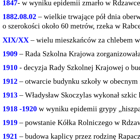
1847
- w wyniku epidemii zmarło w Rdzawce 2
1882.08.02
– wielkie trwające pół dnia oberw
o
szerokości około 60 metrów, rzeka w Rabce
XIX/XX
– wielu mieszkańców za chlebem w
1909
– Rada Szkolna Krajowa zorganizowała
1910
- decyzja Rady Szkolnej Krajowej o bu
1912
– otwarcie budynku szkoły w obecnym 
1913
– Władysław Skoczylas wykonał szkic k
1918 -1920
w wyniku epidemii grypy „hiszp
1919
– powstanie Kółka Rolniczego w Rdzaw
1921
– budowa kaplicy przez rodzinę Rapacz