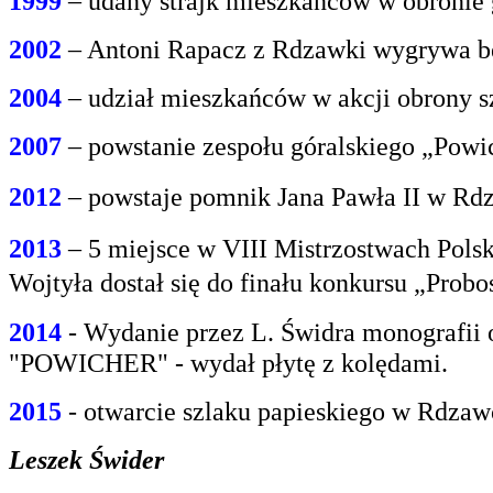
1999
– udany strajk mieszkańców w obroni
2002
– Antoni Rapacz z Rdzawki wygrywa be
2004
– udział mieszkańców w akcji obrony s
2007
– powstanie zespołu góralskiego „Powi
2012
– powstaje pomnik Jana Pawła II w Rdz
2013
– 5 miejsce w VIII Mistrzostwach Polsk
Wojtyła dostał się do finału konkursu „Prob
2014
- Wydanie przez L. Świdra monografii 
"POWICHER" - wydał płytę z kolędami.
2015
- otwarcie szlaku papieskiego w Rdzaw
Leszek Świder