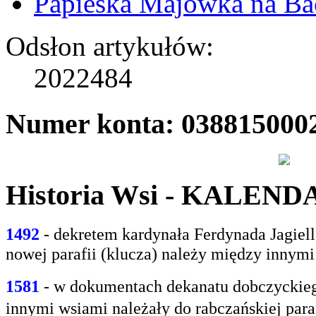
Papieska Majówka na B
Odsłon artykułów:
2022484
Numer konta: 038815000
Historia Wsi - KALEN
1492
- dekretem kardynała Ferdynada Jagie
nowej parafii (klucza) należy między innym
1581
- w
dokumentach dekanatu dobczyckiego
innymi
wsiami należały do rabczańskiej paraf