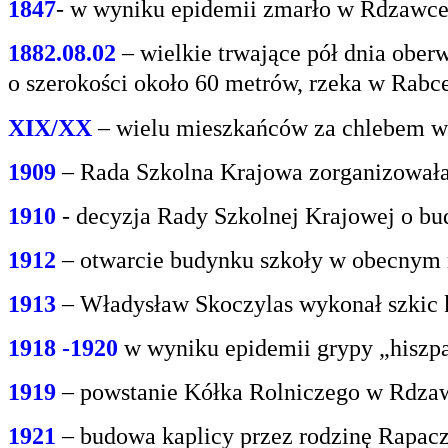
1847
- w wyniku epidemii zmarło w Rdzawce 2
1882.08.02
– wielkie trwające pół dnia oberw
o
szerokości około 60 metrów, rzeka w Rabce
XIX/XX
– wielu mieszkańców za chlebem w
1909
– Rada Szkolna Krajowa zorganizowała
1910
- decyzja Rady Szkolnej Krajowej o bu
1912
– otwarcie budynku szkoły w obecnym 
1913
– Władysław Skoczylas wykonał szkic k
1918 -1920
w wyniku epidemii grypy „hiszp
1919
– powstanie Kółka Rolniczego w Rdzaw
1921
– budowa kaplicy przez rodzinę Rapacz