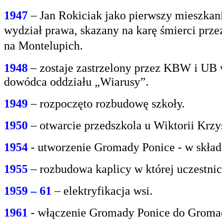
1947
– Jan Rokiciak jako pierwszy mieszkan
wydział
prawa, skazany na karę śmierci prz
na
Montelupich.
1948
– zostaje zastrzelony przez KBW i UB 
dowódca oddziału „Wiarusy”.
1949
– rozpoczęto rozbudowę szkoły.
1950
– otwarcie przedszkola u Wiktorii Krzy
1954
- utworzenie Gromady Ponice - w skład
1955
– rozbudowa kaplicy w której uczestnic
1959 – 61
– elektryfikacja wsi.
1961
- włączenie Gromady Ponice do Grom