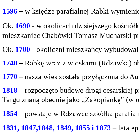
1596
– w księdze parafialnej Rabki wymien
Ok.
1690
-
w okolicach dzisiejszego kośció
mieszkaniec
Chabówki Tomasz Mucharski prz
Ok.
1700
- okoliczni mieszkańcy wybudowali
1740
– Rabkę wraz z wioskami (Rdzawką) obj
1770
– nasza wieś została przyłączona do Aus
1818
– rozpoczęto budowę drogi cesarskiej 
Targu
znaną obecnie jako „Zakopiankę” (w o
1854
– powstaje w Rdzawce szkółka parafial
1831, 1847,1848, 1849, 1855 i 1873
– lata e