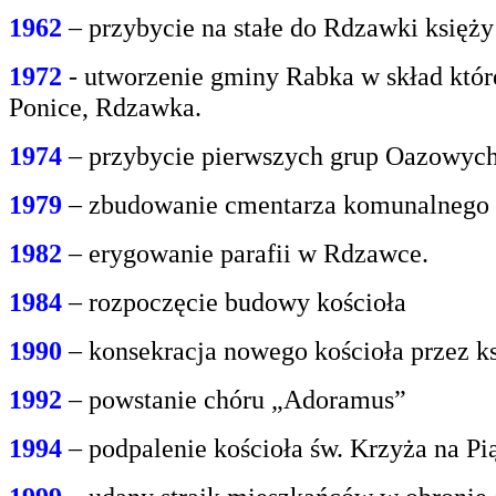
1962
– przybycie na stałe do Rdzawki księż
1972
- utworzenie gminy Rabka w skład któr
Ponice, Rdzawka.
1974
– przybycie pierwszych grup Oazowych 
1979
– zbudowanie cmentarza komunalnego
1982
– erygowanie parafii w Rdzawce.
1984
– rozpoczęcie budowy kościoła
1990
– konsekracja nowego kościoła przez ks
1992
– powstanie chóru „Adoramus”
1994
– podpalenie kościoła św. Krzyża na P