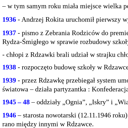
– w tym samym roku miała miejsce wielka po
1936
- Andrzej Rokita uruchomił pierwszy w
1937
- pismo z Zebrania Rodziców do premie
Rydza-Śmigłego w sprawie rozbudowy szko
- chłopi z Rdzawki brali udział w strajku chł
1938
- rozpoczęto budowę szkoły w Rdzawce
1939
- przez Rdzawkę przebiegał system umo
światowa – działa partyzantka : Konfederacja
1945 – 48
– oddziały „Ognia”, „Iskry” i „Wi
1946
– starosta nowotarski (12.11.1946 rok
rano między innymi w Rdzawce.