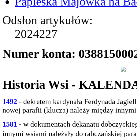
Papieska Majówka na B
Odsłon artykułów:
2024227
Numer konta: 038815000
Historia Wsi - KALEN
1492
- dekretem kardynała Ferdynada Jagie
nowej parafii (klucza) należy między innym
1581
- w
dokumentach dekanatu dobczyckiego
innymi
wsiami należały do rabczańskiej paraf