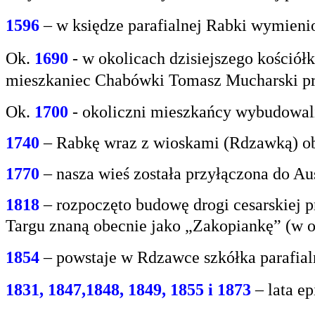
1596
– w księdze parafialnej Rabki wymien
Ok.
1690
-
w okolicach dzisiejszego kośció
mieszkaniec
Chabówki Tomasz Mucharski prz
Ok.
1700
- okoliczni mieszkańcy wybudowali
1740
– Rabkę wraz z wioskami (Rdzawką) obj
1770
– nasza wieś została przyłączona do Aus
1818
– rozpoczęto budowę drogi cesarskiej 
Targu
znaną obecnie jako „Zakopiankę” (w o
1854
– powstaje w Rdzawce szkółka parafial
1831, 1847,1848, 1849, 1855 i 1873
– lata e