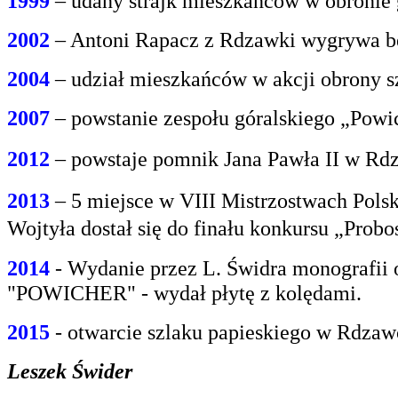
1999
– udany strajk mieszkańców w obroni
2002
– Antoni Rapacz z Rdzawki wygrywa be
2004
– udział mieszkańców w akcji obrony s
2007
– powstanie zespołu góralskiego „Powi
2012
– powstaje pomnik Jana Pawła II w Rdz
2013
– 5 miejsce w VIII Mistrzostwach Polsk
Wojtyła dostał się do finału konkursu „Prob
2014
- Wydanie przez L. Świdra monografii 
"POWICHER" - wydał płytę z kolędami.
2015
- otwarcie szlaku papieskiego w Rdzaw
Leszek Świder