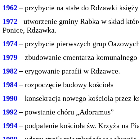
1962
– przybycie na stałe do Rdzawki księż
1972
- utworzenie gminy Rabka w skład któr
Ponice, Rdzawka.
1974
– przybycie pierwszych grup Oazowych 
1979
– zbudowanie cmentarza komunalnego
1982
– erygowanie parafii w Rdzawce.
1984
– rozpoczęcie budowy kościoła
1990
– konsekracja nowego kościoła przez ks
1992
– powstanie chóru „Adoramus”
1994
– podpalenie kościoła św. Krzyża na P