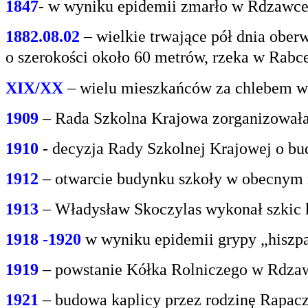
1847
- w wyniku epidemii zmarło w Rdzawce 2
1882.08.02
– wielkie trwające pół dnia oberw
o
szerokości około 60 metrów, rzeka w Rabce
XIX/XX
– wielu mieszkańców za chlebem w
1909
– Rada Szkolna Krajowa zorganizowała
1910
- decyzja Rady Szkolnej Krajowej o bu
1912
– otwarcie budynku szkoły w obecnym 
1913
– Władysław Skoczylas wykonał szkic k
1918 -1920
w wyniku epidemii grypy „hiszp
1919
– powstanie Kółka Rolniczego w Rdzaw
1921
– budowa kaplicy przez rodzinę Rapacz