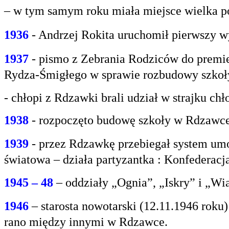
– w tym samym roku miała miejsce wielka po
1936
- Andrzej Rokita uruchomił pierwszy w
1937
- pismo z Zebrania Rodziców do premie
Rydza-Śmigłego w sprawie rozbudowy szko
- chłopi z Rdzawki brali udział w strajku chł
1938
- rozpoczęto budowę szkoły w Rdzawce
1939
- przez Rdzawkę przebiegał system umo
światowa – działa partyzantka : Konfederacja
1945 – 48
– oddziały „Ognia”, „Iskry” i „Wi
1946
– starosta nowotarski (12.11.1946 rok
rano między innymi w Rdzawce.