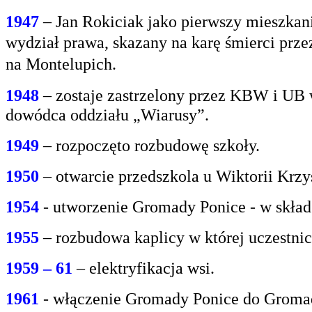
1947
– Jan Rokiciak jako pierwszy mieszkan
wydział
prawa, skazany na karę śmierci prz
na
Montelupich.
1948
– zostaje zastrzelony przez KBW i UB 
dowódca oddziału „Wiarusy”.
1949
– rozpoczęto rozbudowę szkoły.
1950
– otwarcie przedszkola u Wiktorii Krzy
1954
- utworzenie Gromady Ponice - w skład
1955
– rozbudowa kaplicy w której uczestnic
1959 – 61
– elektryfikacja wsi.
1961
- włączenie Gromady Ponice do Grom