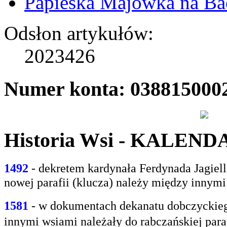
Papieska Majówka na B
Odsłon artykułów:
2023426
Numer konta: 038815000
Historia Wsi - KALEN
1492
- dekretem kardynała Ferdynada Jagie
nowej parafii (klucza) należy między innym
1581
- w
dokumentach dekanatu dobczyckiego
innymi
wsiami należały do rabczańskiej paraf