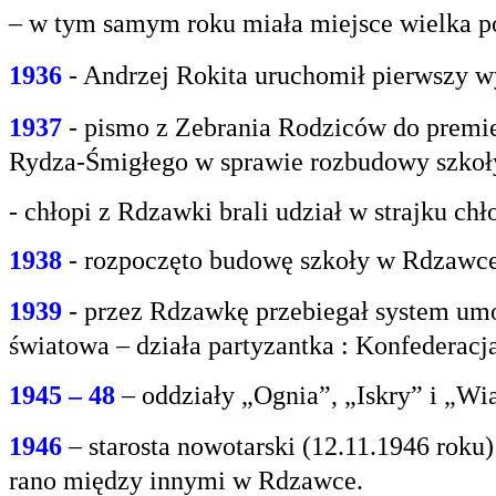
– w tym samym roku miała miejsce wielka po
1936
- Andrzej Rokita uruchomił pierwszy w
1937
- pismo z Zebrania Rodziców do premie
Rydza-Śmigłego w sprawie rozbudowy szko
- chłopi z Rdzawki brali udział w strajku chł
1938
- rozpoczęto budowę szkoły w Rdzawce
1939
- przez Rdzawkę przebiegał system umo
światowa – działa partyzantka : Konfederacja
1945 – 48
– oddziały „Ognia”, „Iskry” i „Wi
1946
– starosta nowotarski (12.11.1946 rok
rano między innymi w Rdzawce.