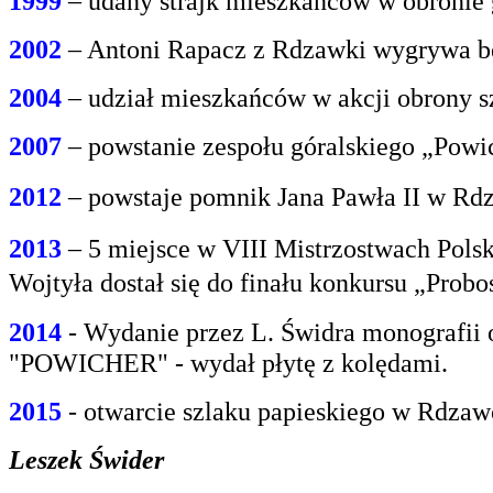
1999
– udany strajk mieszkańców w obroni
2002
– Antoni Rapacz z Rdzawki wygrywa be
2004
– udział mieszkańców w akcji obrony s
2007
– powstanie zespołu góralskiego „Powi
2012
– powstaje pomnik Jana Pawła II w Rdz
2013
– 5 miejsce w VIII Mistrzostwach Polsk
Wojtyła dostał się do finału konkursu „Prob
2014
- Wydanie przez L. Świdra monografii 
"POWICHER" - wydał płytę z kolędami.
2015
- otwarcie szlaku papieskiego w Rdzaw
Leszek Świder