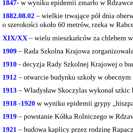
1847
- w wyniku epidemii zmarło w Rdzawce 2
1882.08.02
– wielkie trwające pół dnia oberw
o
szerokości około 60 metrów, rzeka w Rabce
XIX/XX
– wielu mieszkańców za chlebem w
1909
– Rada Szkolna Krajowa zorganizowała
1910
- decyzja Rady Szkolnej Krajowej o bu
1912
– otwarcie budynku szkoły w obecnym 
1913
– Władysław Skoczylas wykonał szkic k
1918 -1920
w wyniku epidemii grypy „hiszp
1919
– powstanie Kółka Rolniczego w Rdzaw
1921
– budowa kaplicy przez rodzinę Rapacz