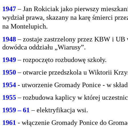
1947
– Jan Rokiciak jako pierwszy mieszkan
wydział
prawa, skazany na karę śmierci prz
na
Montelupich.
1948
– zostaje zastrzelony przez KBW i UB 
dowódca oddziału „Wiarusy”.
1949
– rozpoczęto rozbudowę szkoły.
1950
– otwarcie przedszkola u Wiktorii Krzy
1954
- utworzenie Gromady Ponice - w skład
1955
– rozbudowa kaplicy w której uczestnic
1959 – 61
– elektryfikacja wsi.
1961
- włączenie Gromady Ponice do Grom