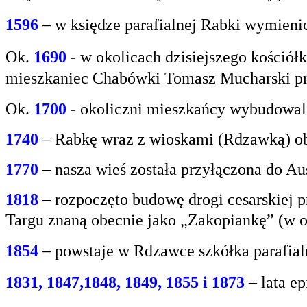
1596
– w księdze parafialnej Rabki wymien
Ok.
1690
-
w okolicach dzisiejszego kośció
mieszkaniec
Chabówki Tomasz Mucharski prz
Ok.
1700
- okoliczni mieszkańcy wybudowali
1740
– Rabkę wraz z wioskami (Rdzawką) obj
1770
– nasza wieś została przyłączona do Aus
1818
– rozpoczęto budowę drogi cesarskiej 
Targu
znaną obecnie jako „Zakopiankę” (w o
1854
– powstaje w Rdzawce szkółka parafial
1831, 1847,1848, 1849, 1855 i 1873
– lata e