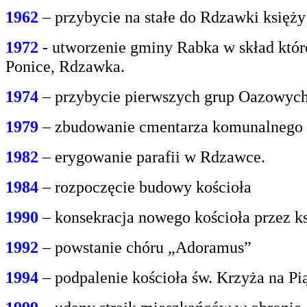
1962
– przybycie na stałe do Rdzawki księż
1972
- utworzenie gminy Rabka w skład któr
Ponice, Rdzawka.
1974
– przybycie pierwszych grup Oazowych 
1979
– zbudowanie cmentarza komunalnego
1982
– erygowanie parafii w Rdzawce.
1984
– rozpoczęcie budowy kościoła
1990
– konsekracja nowego kościoła przez ks
1992
– powstanie chóru „Adoramus”
1994
– podpalenie kościoła św. Krzyża na P