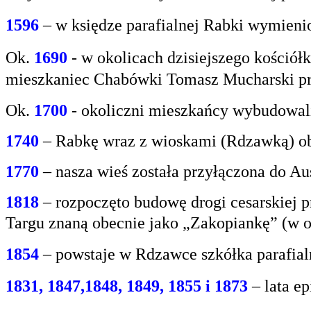
1596
– w księdze parafialnej Rabki wymien
Ok.
1690
-
w okolicach dzisiejszego kośció
mieszkaniec
Chabówki Tomasz Mucharski prz
Ok.
1700
- okoliczni mieszkańcy wybudowali
1740
– Rabkę wraz z wioskami (Rdzawką) obj
1770
– nasza wieś została przyłączona do Aus
1818
– rozpoczęto budowę drogi cesarskiej 
Targu
znaną obecnie jako „Zakopiankę” (w o
1854
– powstaje w Rdzawce szkółka parafial
1831, 1847,1848, 1849, 1855 i 1873
– lata e