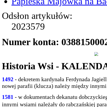
Papieska Majówka na B
Odsłon artykułów:
2023579
Numer konta: 038815000
Historia Wsi - KALEN
1492
- dekretem kardynała Ferdynada Jagie
nowej parafii (klucza) należy między innym
1581
- w
dokumentach dekanatu dobczyckiego
innymi
wsiami należały do rabczańskiej paraf