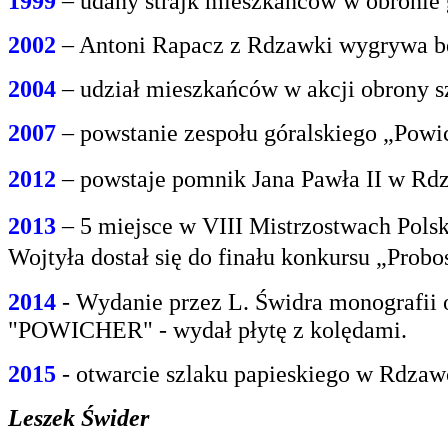
1999
– udany strajk mieszkańców w obroni
2002
– Antoni Rapacz z Rdzawki wygrywa be
2004
– udział mieszkańców w akcji obrony s
2007
– powstanie zespołu góralskiego „Powi
2012
– powstaje pomnik Jana Pawła II w Rdz
2013
– 5 miejsce w VIII Mistrzostwach Polsk
Wojtyła dostał się do finału konkursu „Prob
2014
- Wydanie przez L. Świdra monografii 
"POWICHER" - wydał płytę z kolędami.
2015
- otwarcie szlaku papieskiego w Rdzaw
Leszek Świder