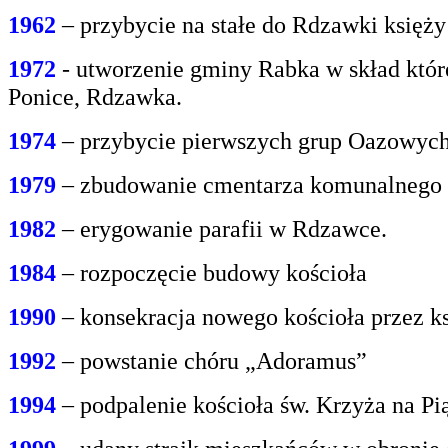
1962
– przybycie na stałe do Rdzawki księż
1972
- utworzenie gminy Rabka w skład któr
Ponice, Rdzawka.
1974
– przybycie pierwszych grup Oazowych 
1979
– zbudowanie cmentarza komunalnego
1982
– erygowanie parafii w Rdzawce.
1984
– rozpoczęcie budowy kościoła
1990
– konsekracja nowego kościoła przez ks
1992
– powstanie chóru „Adoramus”
1994
– podpalenie kościoła św. Krzyża na P