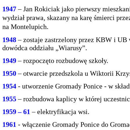
1947
– Jan Rokiciak jako pierwszy mieszkan
wydział
prawa, skazany na karę śmierci prz
na
Montelupich.
1948
– zostaje zastrzelony przez KBW i UB 
dowódca oddziału „Wiarusy”.
1949
– rozpoczęto rozbudowę szkoły.
1950
– otwarcie przedszkola u Wiktorii Krzy
1954
- utworzenie Gromady Ponice - w skład
1955
– rozbudowa kaplicy w której uczestnic
1959 – 61
– elektryfikacja wsi.
1961
- włączenie Gromady Ponice do Grom