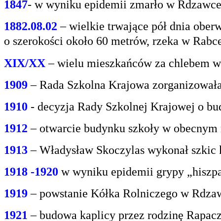
1847
- w wyniku epidemii zmarło w Rdzawce 2
1882.08.02
– wielkie trwające pół dnia oberw
o
szerokości około 60 metrów, rzeka w Rabce
XIX/XX
– wielu mieszkańców za chlebem w
1909
– Rada Szkolna Krajowa zorganizowała
1910
- decyzja Rady Szkolnej Krajowej o bu
1912
– otwarcie budynku szkoły w obecnym 
1913
– Władysław Skoczylas wykonał szkic k
1918 -1920
w wyniku epidemii grypy „hiszp
1919
– powstanie Kółka Rolniczego w Rdzaw
1921
– budowa kaplicy przez rodzinę Rapacz