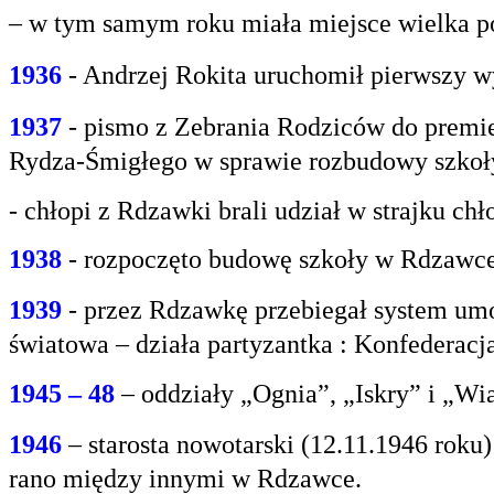
– w tym samym roku miała miejsce wielka po
1936
- Andrzej Rokita uruchomił pierwszy w
1937
- pismo z Zebrania Rodziców do premie
Rydza-Śmigłego w sprawie rozbudowy szko
- chłopi z Rdzawki brali udział w strajku chł
1938
- rozpoczęto budowę szkoły w Rdzawce
1939
- przez Rdzawkę przebiegał system umo
światowa – działa partyzantka : Konfederacja
1945 – 48
– oddziały „Ognia”, „Iskry” i „Wi
1946
– starosta nowotarski (12.11.1946 rok
rano między innymi w Rdzawce.