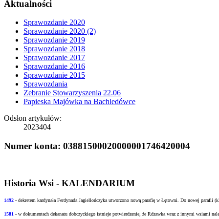
Aktualności
Sprawozdanie 2020
Sprawozdanie 2020 (2)
Sprawozdanie 2019
Sprawozdanie 2018
Sprawozdanie 2017
Sprawozdanie 2016
Sprawozdanie 2015
Sprawozdania
Zebranie Stowarzyszenia 22.06
Papieska Majówka na Bachledówce
Odsłon artykułów:
2023404
Numer konta: 03881500020000001746420004
Historia Wsi - KALENDARIUM
1492
- dekretem kardynała Ferdynada Jagiellończyka utworzono nową
parafię w Łętowni. Do nowej parafii (
1581
- w
dokumentach dekanatu dobczyckiego istnieje potwierdzenie, że Rdzawka wraz z innymi
wsiami nale