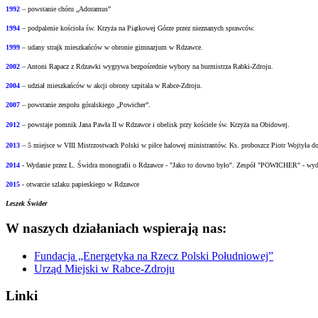
1992
– powstanie chóru „Adoramus”
1994
– podpalenie kościoła św. Krzyża na Piątkowej Górze przez nieznanych sprawców.
1999
– udany strajk mieszkańców w obronie gimnazjum w Rdzawce.
2002
– Antoni Rapacz z Rdzawki wygrywa bezpośrednie wybory na burmistrza Rabki-Zdroju.
2004
– udział mieszkańców w akcji obrony szpitala w Rabce-Zdroju.
2007
– powstanie zespołu góralskiego „Powicher”.
2012
– powstaje pomnik Jana Pawła II w Rdzawce i obelisk przy kościele św. Krzyża na
Obidowej.
2013
– 5 miejsce w VIII Mistrzostwach Polski w piłce halowej ministrantów.
Ks. proboszcz Piotr Wojtyła d
2014
- Wydanie przez L. Świdra monografii o Rdzawce - "Jako to downo było".
Zespół "POWICHER" - wydał
2015
- otwarcie szlaku papieskiego w Rdzawce
Leszek Świder
W naszych działaniach wspierają nas:
Fundacja „Energetyka na Rzecz Polski Południowej”
Urząd Miejski w Rabce-Zdroju
Linki