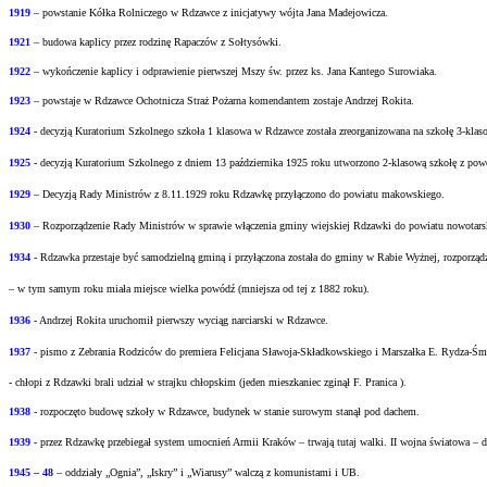
1919
– powstanie Kółka Rolniczego w Rdzawce z inicjatywy wójta Jana Madejowicza.
1921
– budowa kaplicy przez rodzinę Rapaczów z Sołtysówki.
1922
– wykończenie kaplicy i odprawienie pierwszej Mszy św. przez ks. Jana Kantego Surowiaka.
1923
– powstaje w Rdzawce Ochotnicza Straż Pożarna komendantem zostaje Andrzej Rokita.
1924
- decyzją Kuratorium Szkolnego szkoła 1 klasowa w Rdzawce została zreorganizowana na
szkołę 3-klas
1925
- decyzją Kuratorium Szkolnego z dniem 13 października 1925 roku utworzono 2-klasową
szkołę z pow
1929
– Decyzją Rady Ministrów z 8.11.1929 roku Rdzawkę przyłączono do powiatu
makowskiego.
1930
– Rozporządzenie Rady Ministrów w sprawie włączenia gminy wiejskiej Rdzawki do
powiatu nowotars
1934
- Rdzawka przestaje być samodzielną gminą i przyłączona została do gminy w Rabie
Wyżnej, rozporząd
– w tym samym roku miała miejsce wielka powódź (mniejsza od tej z 1882 roku).
1936
- Andrzej Rokita uruchomił pierwszy wyciąg narciarski w Rdzawce.
1937
- pismo z Zebrania Rodziców do premiera Felicjana Sławoja-Składkowskiego i Marszałka
E. Rydza-Śm
- chłopi z Rdzawki brali udział w strajku chłopskim (jeden mieszkaniec zginął F. Pranica ).
1938
- rozpoczęto budowę szkoły w Rdzawce, budynek w stanie surowym stanął pod dachem.
1939
- przez Rdzawkę przebiegał system umocnień Armii Kraków – trwają tutaj walki.
II wojna światowa – d
1945 – 48
– oddziały „Ognia”, „Iskry” i „Wiarusy” walczą z komunistami i UB.