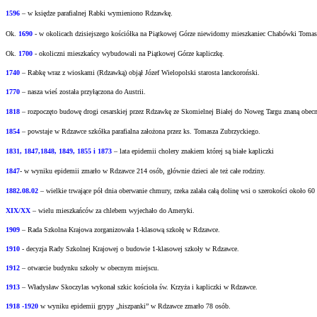
1596
– w księdze parafialnej Rabki wymieniono Rdzawkę.
Ok.
1690
-
w okolicach dzisiejszego kościółka na Piątkowej Górze niewidomy mieszkaniec
Chabówki Tomasz 
Ok.
1700
- okoliczni mieszkańcy wybudowali na Piątkowej Górze kapliczkę.
1740
– Rabkę wraz z wioskami (Rdzawką) objął Józef Wielopolski starosta lanckoroński.
1770
– nasza wieś została przyłączona do Austrii.
1818
– rozpoczęto budowę drogi cesarskiej przez Rdzawkę ze Skomielnej Białej do Noweg Targu
znaną obecn
1854
– powstaje w Rdzawce szkółka parafialna założona przez ks. Tomasza Zubrzyckiego.
1831, 1847,1848, 1849, 1855 i 1873
– lata epidemii cholery znakiem której są białe kapliczki
1847
- w wyniku epidemii zmarło w Rdzawce 214 osób, głównie dzieci ale też całe rodziny.
1882.08.02
– wielkie trwające pół dnia oberwanie chmury, rzeka zalała całą dolinę wsi o
szerokości około 60
XIX/XX
– wielu mieszkańców za chlebem wyjechało do Ameryki.
1909
– Rada Szkolna Krajowa zorganizowała 1-klasową szkołę w Rdzawce.
1910
- decyzja Rady Szkolnej Krajowej o budowie 1-klasowej szkoły w Rdzawce.
1912
– otwarcie budynku szkoły w obecnym miejscu.
1913
– Władysław Skoczylas wykonał szkic kościoła św. Krzyża i kapliczki w Rdzawce.
1918 -1920
w wyniku epidemii grypy „hiszpanki” w Rdzawce zmarło 78 osób.