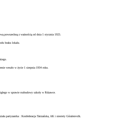
ową powszechną z ważnością od dnia 1 stycznia 1925.
odu braku lokalu.
kiego.
zenie weszło w życie 1 sierpnia 1934 roku.
igłego w sprawie rozbudowy szkoły w Rdzawce.
ziała partyzantka : Konfederacja Tatrzańska, AK i niestety Góralenvolk.