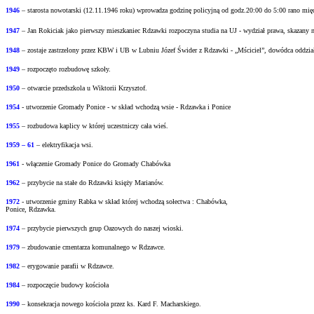
1946
– starosta nowotarski (12.11.1946 roku) wprowadza godzinę policyjną od godz.20:00 do
5:00 rano mi
1947
– Jan Rokiciak jako pierwszy mieszkaniec Rdzawki rozpoczyna studia na UJ - wydział
prawa, skazany 
1948
– zostaje zastrzelony przez KBW i UB w Lubniu Józef Świder z Rdzawki - „Mściciel”, dowódca oddzia
1949
– rozpoczęto rozbudowę szkoły.
1950
– otwarcie przedszkola u Wiktorii Krzysztof.
1954
- utworzenie Gromady Ponice - w skład wchodzą wsie - Rdzawka i Ponice
1955
– rozbudowa kaplicy w której uczestniczy cała wieś.
1959 – 61
– elektryfikacja wsi.
1961
- włączenie Gromady Ponice do Gromady Chabówka
1962
– przybycie na stałe do Rdzawki księży Marianów.
1972
- utworzenie gminy Rabka w skład której wchodzą sołectwa : Chabówka,
Ponice, Rdzawka.
1974
– przybycie pierwszych grup Oazowych do naszej wioski.
1979
– zbudowanie cmentarza komunalnego w Rdzawce.
1982
– erygowanie parafii w Rdzawce.
1984
– rozpoczęcie budowy kościoła
1990
– konsekracja nowego kościoła przez ks. Kard F. Macharskiego.