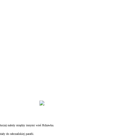
klucza) należy między innymi wieś Rdzawka.
żały do rabczańskiej parafii.