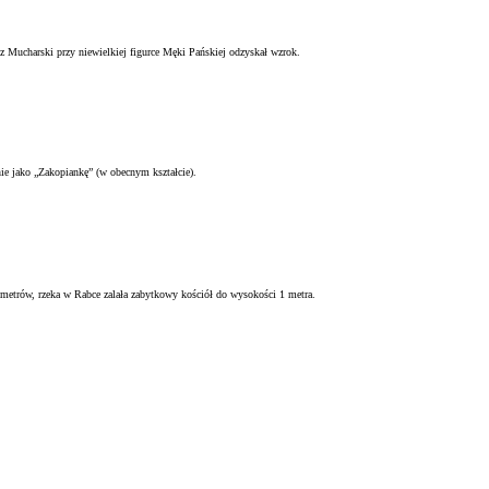
Mucharski przy niewielkiej figurce Męki Pańskiej odzyskał wzrok.
ie jako „Zakopiankę” (w obecnym kształcie).
 metrów, rzeka w Rabce zalała zabytkowy kościół do wysokości 1 metra.