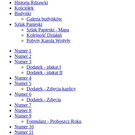
Historia Rdzawki
Kościółek
Budynki
Galeria budynków
Szlak Papieski
Szlak Papieski - Mapa
Kolejność Działań
Pobyty Karola Wojtyły
Numer 1
Numer 2
Numer 3
Dodatek - plakat I
Dodatek - plakat II
Numer 4
Numer 5
Dodatek - Zdjęcia kaplicy
Numer 6
Dodatek - Zdjęcia
Numer 7
Numer 8
Numer 9
Formularz - Proboszcz Roku
Numer 10
Numer 11