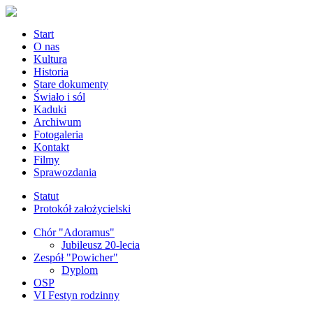
Start
O nas
Kultura
Historia
Stare dokumenty
Świało i sól
Kaduki
Archiwum
Fotogaleria
Kontakt
Filmy
Sprawozdania
Statut
Protokół założycielski
Chór "Adoramus"
Jubileusz 20-lecia
Zespół "Powicher"
Dyplom
OSP
VI Festyn rodzinny