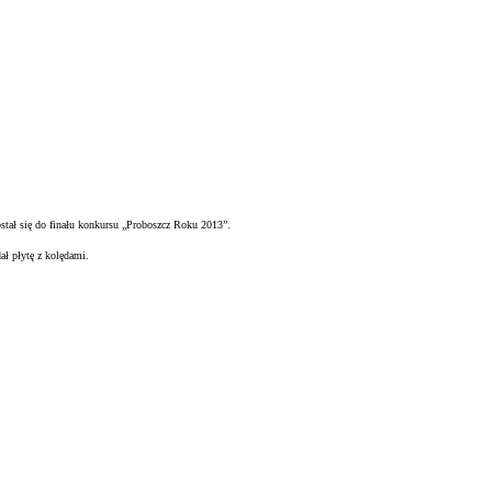
ostał się do finału konkursu „Proboszcz Roku 2013”.
 płytę z kolędami.