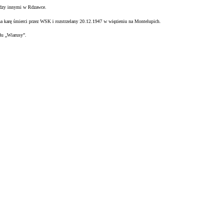
ędzy innymi w Rdzawce.
na karę śmierci przez WSK i rozstrzelany 20.12.1947 w więzieniu na
Montelupich.
łu „Wiarusy”.