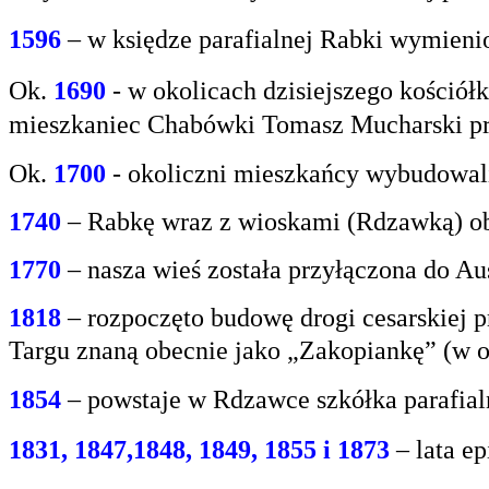
1596
– w księdze parafialnej Rabki wymien
Ok.
1690
-
w okolicach dzisiejszego kośció
mieszkaniec
Chabówki Tomasz Mucharski prz
Ok.
1700
- okoliczni mieszkańcy wybudowali
1740
– Rabkę wraz z wioskami (Rdzawką) obj
1770
– nasza wieś została przyłączona do Aus
1818
– rozpoczęto budowę drogi cesarskiej 
Targu
znaną obecnie jako „Zakopiankę” (w o
1854
– powstaje w Rdzawce szkółka parafial
1831, 1847,1848, 1849, 1855 i 1873
– lata e