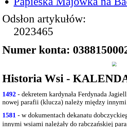
Papieska Majówka na B
Odsłon artykułów:
2023465
Numer konta: 038815000
Historia Wsi - KALEN
1492
- dekretem kardynała Ferdynada Jagie
nowej parafii (klucza) należy między innym
1581
- w
dokumentach dekanatu dobczyckiego
innymi
wsiami należały do rabczańskiej paraf