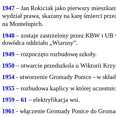
1947
– Jan Rokiciak jako pierwszy mieszkan
wydział
prawa, skazany na karę śmierci prz
na
Montelupich.
1948
– zostaje zastrzelony przez KBW i UB 
dowódca oddziału „Wiarusy”.
1949
– rozpoczęto rozbudowę szkoły.
1950
– otwarcie przedszkola u Wiktorii Krzy
1954
- utworzenie Gromady Ponice - w skład
1955
– rozbudowa kaplicy w której uczestnic
1959 – 61
– elektryfikacja wsi.
1961
- włączenie Gromady Ponice do Grom