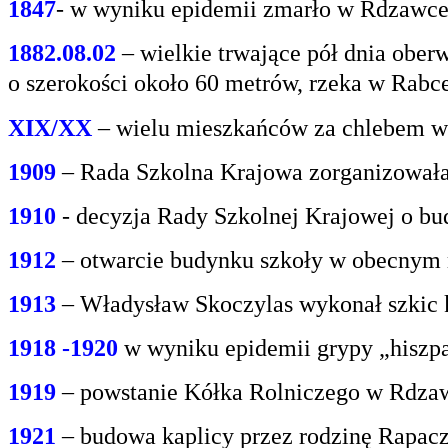
1847
- w wyniku epidemii zmarło w Rdzawce 2
1882.08.02
– wielkie trwające pół dnia oberw
o
szerokości około 60 metrów, rzeka w Rabce
XIX/XX
– wielu mieszkańców za chlebem w
1909
– Rada Szkolna Krajowa zorganizowała
1910
- decyzja Rady Szkolnej Krajowej o bu
1912
– otwarcie budynku szkoły w obecnym 
1913
– Władysław Skoczylas wykonał szkic k
1918 -1920
w wyniku epidemii grypy „hiszp
1919
– powstanie Kółka Rolniczego w Rdzaw
1921
– budowa kaplicy przez rodzinę Rapacz