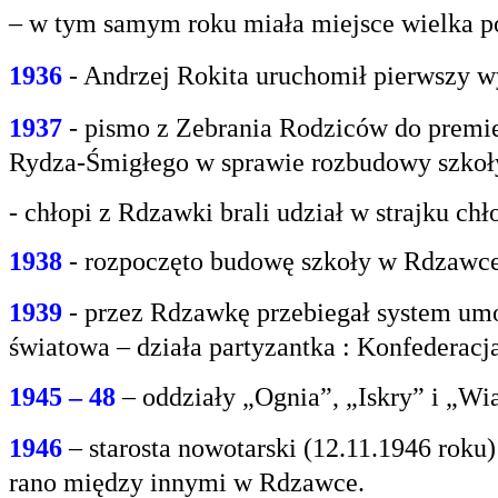
– w tym samym roku miała miejsce wielka po
1936
- Andrzej Rokita uruchomił pierwszy w
1937
- pismo z Zebrania Rodziców do premie
Rydza-Śmigłego w sprawie rozbudowy szko
- chłopi z Rdzawki brali udział w strajku chł
1938
- rozpoczęto budowę szkoły w Rdzawce
1939
- przez Rdzawkę przebiegał system umo
światowa – działa partyzantka : Konfederacja
1945 – 48
– oddziały „Ognia”, „Iskry” i „Wi
1946
– starosta nowotarski (12.11.1946 rok
rano między innymi w Rdzawce.