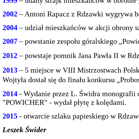
1999
– udany strajk mieszkańców w obroni
2002
– Antoni Rapacz z Rdzawki wygrywa be
2004
– udział mieszkańców w akcji obrony s
2007
– powstanie zespołu góralskiego „Powi
2012
– powstaje pomnik Jana Pawła II w Rdz
2013
– 5 miejsce w VIII Mistrzostwach Polsk
Wojtyła dostał się do finału konkursu „Prob
2014
- Wydanie przez L. Świdra monografii 
"POWICHER" - wydał płytę z kolędami.
2015
- otwarcie szlaku papieskiego w Rdzaw
Leszek Świder