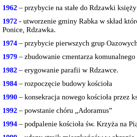
1962
– przybycie na stałe do Rdzawki księż
1972
- utworzenie gminy Rabka w skład któr
Ponice, Rdzawka.
1974
– przybycie pierwszych grup Oazowych 
1979
– zbudowanie cmentarza komunalnego
1982
– erygowanie parafii w Rdzawce.
1984
– rozpoczęcie budowy kościoła
1990
– konsekracja nowego kościoła przez ks
1992
– powstanie chóru „Adoramus”
1994
– podpalenie kościoła św. Krzyża na P