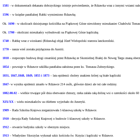
1581
- w
dokumentach dekanatu dobczyckiego istnieje potwierdzenie, że Rdzawka wraz z innymi
wsiami nale
1596
– w księdze parafialnej Rabki wymieniono Rdzawkę.
Ok.
1690
-
w okolicach dzisiejszego kościółka na Piątkowej Górze niewidomy mieszkaniec
Chabówki Tomasz 
Ok.
1700
- okoliczni mieszkańcy wybudowali na Piątkowej Górze kapliczkę.
1740
– Rabkę wraz z wioskami (Rdzawką) objął Józef Wielopolski starosta lanckoroński.
1770
– nasza wieś została przyłączona do Austrii.
1818
– rozpoczęto budowę drogi cesarskiej przez Rdzawkę ze Skomielnej Białej do Noweg Targu
znaną obecn
1854
– powstaje w Rdzawce szkółka parafialna założona przez ks. Tomasza Zubrzyckiego.
1831, 1847,1848, 1849, 1855 i 1873
– lata epidemii cholery znakiem której są białe kapliczki
1847
- w wyniku epidemii zmarło w Rdzawce 214 osób, głównie dzieci ale też całe rodziny.
1882.08.02
– wielkie trwające pół dnia oberwanie chmury, rzeka zalała całą dolinę wsi o
szerokości około 60
XIX/XX
– wielu mieszkańców za chlebem wyjechało do Ameryki.
1909
– Rada Szkolna Krajowa zorganizowała 1-klasową szkołę w Rdzawce.
1910
- decyzja Rady Szkolnej Krajowej o budowie 1-klasowej szkoły w Rdzawce.
1912
– otwarcie budynku szkoły w obecnym miejscu.
1913
– Władysław Skoczylas wykonał szkic kościoła św. Krzyża i kapliczki w Rdzawce.