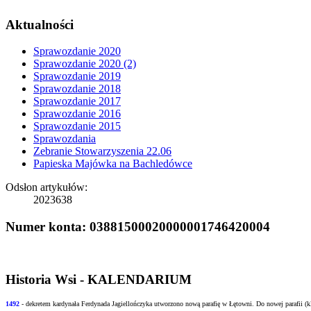
Aktualności
Sprawozdanie 2020
Sprawozdanie 2020 (2)
Sprawozdanie 2019
Sprawozdanie 2018
Sprawozdanie 2017
Sprawozdanie 2016
Sprawozdanie 2015
Sprawozdania
Zebranie Stowarzyszenia 22.06
Papieska Majówka na Bachledówce
Odsłon artykułów:
2023638
Numer konta: 03881500020000001746420004
Historia Wsi - KALENDARIUM
1492
- dekretem kardynała Ferdynada Jagiellończyka utworzono nową
parafię w Łętowni. Do nowej parafii (