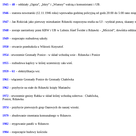
1945 – 48
– oddziały „Ognia”, „Iskry” i „Wiarusy” walczą z komunistami i UB.
1946
– starosta nowotarski (12.11.1946 roku) wprowadza godzinę policyjną od godz.20:00 do
5:00 rano mi
1947
– Jan Rokiciak jako pierwszy mieszkaniec Rdzawki rozpoczyna studia na UJ - wydział
prawa, skazany 
1948
– zostaje zastrzelony przez KBW i UB w Lubniu Józef Świder z Rdzawki - „Mściciel”, dowódca oddzia
1949
– rozpoczęto rozbudowę szkoły.
1950
– otwarcie przedszkola u Wiktorii Krzysztof.
1954
- utworzenie Gromady Ponice - w skład wchodzą wsie - Rdzawka i Ponice
1955
– rozbudowa kaplicy w której uczestniczy cała wieś.
1959 – 61
– elektryfikacja wsi.
1961
- włączenie Gromady Ponice do Gromady Chabówka
1962
– przybycie na stałe do Rdzawki księży Marianów.
1972
- utworzenie gminy Rabka w skład której wchodzą sołectwa : Chabówka,
Ponice, Rdzawka.
1974
– przybycie pierwszych grup Oazowych do naszej wioski.
1979
– zbudowanie cmentarza komunalnego w Rdzawce.
1982
– erygowanie parafii w Rdzawce.
1984
– rozpoczęcie budowy kościoła