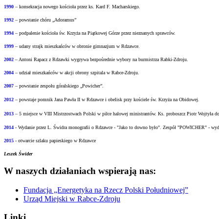
1990
– konsekracja nowego kościoła przez ks. Kard F. Macharskiego.
1992
– powstanie chóru „Adoramus”
1994
– podpalenie kościoła św. Krzyża na Piątkowej Górze przez nieznanych sprawców.
1999
– udany strajk mieszkańców w obronie gimnazjum w Rdzawce.
2002
– Antoni Rapacz z Rdzawki wygrywa bezpośrednie wybory na burmistrza Rabki-Zdroju.
2004
– udział mieszkańców w akcji obrony szpitala w Rabce-Zdroju.
2007
– powstanie zespołu góralskiego „Powicher”.
2012
– powstaje pomnik Jana Pawła II w Rdzawce i obelisk przy kościele św. Krzyża na
Obidowej.
2013
– 5 miejsce w VIII Mistrzostwach Polski w piłce halowej ministrantów.
Ks. proboszcz Piotr Wojtyła d
2014
- Wydanie przez L. Świdra monografii o Rdzawce - "Jako to downo było".
Zespół "POWICHER" - wydał
2015
- otwarcie szlaku papieskiego w Rdzawce
Leszek Świder
W naszych działaniach wspierają nas:
Fundacja „Energetyka na Rzecz Polski Południowej”
Urząd Miejski w Rabce-Zdroju
Linki