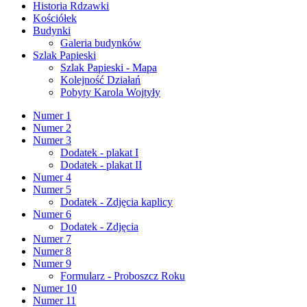
Historia Rdzawki
Kościółek
Budynki
Galeria budynków
Szlak Papieski
Szlak Papieski - Mapa
Kolejność Działań
Pobyty Karola Wojtyły
Numer 1
Numer 2
Numer 3
Dodatek - plakat I
Dodatek - plakat II
Numer 4
Numer 5
Dodatek - Zdjęcia kaplicy
Numer 6
Dodatek - Zdjęcia
Numer 7
Numer 8
Numer 9
Formularz - Proboszcz Roku
Numer 10
Numer 11