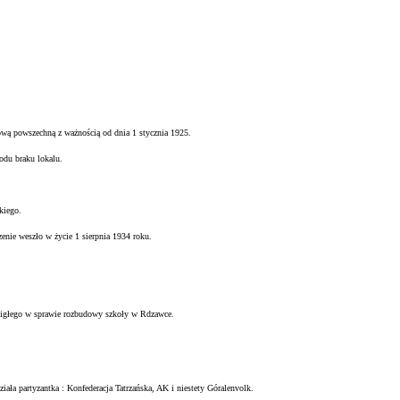
ową powszechną z ważnością od dnia 1 stycznia 1925.
odu braku lokalu.
kiego.
zenie weszło w życie 1 sierpnia 1934 roku.
igłego w sprawie rozbudowy szkoły w Rdzawce.
ziała partyzantka : Konfederacja Tatrzańska, AK i niestety Góralenvolk.