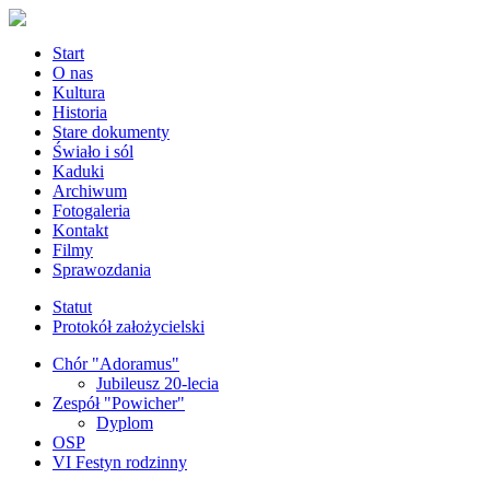
Start
O nas
Kultura
Historia
Stare dokumenty
Świało i sól
Kaduki
Archiwum
Fotogaleria
Kontakt
Filmy
Sprawozdania
Statut
Protokół założycielski
Chór "Adoramus"
Jubileusz 20-lecia
Zespół "Powicher"
Dyplom
OSP
VI Festyn rodzinny