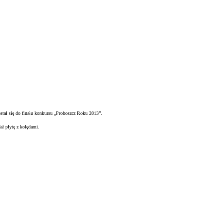
ostał się do finału konkursu „Proboszcz Roku 2013”.
 płytę z kolędami.