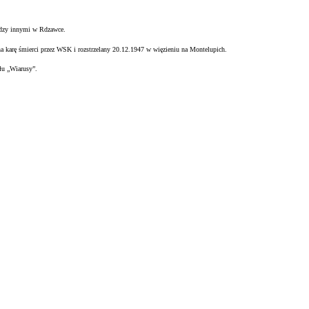
ędzy innymi w Rdzawce.
na karę śmierci przez WSK i rozstrzelany 20.12.1947 w więzieniu na
Montelupich.
łu „Wiarusy”.