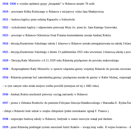
1918 -1920
w wyniku epidemii grypy „hiszpanki” w Rdzawce zmarło 78 osób.
1919
– powstanie Kółka Rolniczego w Rdzawce z inicjatywy wójta Jana Madejowicza.
1921
– budowa kaplicy przez rodzinę Rapaczów z Sołtysówki.
1922
– wykończenie kaplicy i odprawienie pierwszej Mszy św. przez ks. Jana Kantego Surowiaka.
1923
– powstaje w Rdzawce Ochotnicza Straż Pożarna komendantem zostaje Andrzej Rokita.
1924
- decyzją Kuratorium Szkolnego szkoła 1 klasowa w Rdzawce została zreorganizowana na
szkołę 3-klas
1925
- decyzją Kuratorium Szkolnego z dniem 13 października 1925 roku utworzono 2-klasową
szkołę z pow
1929
– Decyzją Rady Ministrów z 8.11.1929 roku Rdzawkę przyłączono do powiatu
makowskiego.
1930
– Rozporządzenie Rady Ministrów w sprawie włączenia gminy wiejskiej Rdzawki do
powiatu nowotars
1934
- Rdzawka przestaje być samodzielną gminą i przyłączona została do gminy w Rabie
Wyżnej, rozporząd
– w tym samym roku miała miejsce wielka powódź (mniejsza od tej z 1882 roku).
1936
- Andrzej Rokita uruchomił pierwszy wyciąg narciarski w Rdzawce.
1937
- pismo z Zebrania Rodziców do premiera Felicjana Sławoja-Składkowskiego i Marszałka
E. Rydza-Śm
- chłopi z Rdzawki brali udział w strajku chłopskim (jeden mieszkaniec zginął F. Pranica ).
1938
- rozpoczęto budowę szkoły w Rdzawce, budynek w stanie surowym stanął pod dachem.
1939
- przez Rdzawkę przebiegał system umocnień Armii Kraków – trwają tutaj walki.
II wojna światowa – d