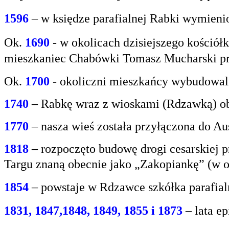
1596
– w księdze parafialnej Rabki wymien
Ok.
1690
-
w okolicach dzisiejszego kośció
mieszkaniec
Chabówki Tomasz Mucharski prz
Ok.
1700
- okoliczni mieszkańcy wybudowali
1740
– Rabkę wraz z wioskami (Rdzawką) obj
1770
– nasza wieś została przyłączona do Aus
1818
– rozpoczęto budowę drogi cesarskiej 
Targu
znaną obecnie jako „Zakopiankę” (w o
1854
– powstaje w Rdzawce szkółka parafial
1831, 1847,1848, 1849, 1855 i 1873
– lata e