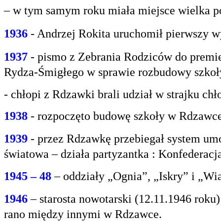
– w tym samym roku miała miejsce wielka po
1936
- Andrzej Rokita uruchomił pierwszy w
1937
- pismo z Zebrania Rodziców do premie
Rydza-Śmigłego w sprawie rozbudowy szko
- chłopi z Rdzawki brali udział w strajku chł
1938
- rozpoczęto budowę szkoły w Rdzawce
1939
- przez Rdzawkę przebiegał system umo
światowa – działa partyzantka : Konfederacja
1945 – 48
– oddziały „Ognia”, „Iskry” i „Wi
1946
– starosta nowotarski (12.11.1946 rok
rano między innymi w Rdzawce.