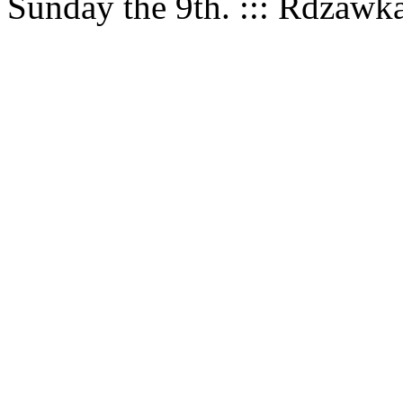
Sunday the 9th. ::: Rdzawk