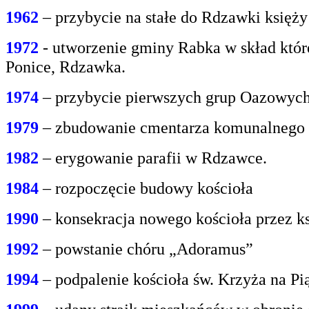
1962
– przybycie na stałe do Rdzawki księż
1972
- utworzenie gminy Rabka w skład któr
Ponice, Rdzawka.
1974
– przybycie pierwszych grup Oazowych 
1979
– zbudowanie cmentarza komunalnego
1982
– erygowanie parafii w Rdzawce.
1984
– rozpoczęcie budowy kościoła
1990
– konsekracja nowego kościoła przez ks
1992
– powstanie chóru „Adoramus”
1994
– podpalenie kościoła św. Krzyża na P