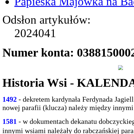
Papieska Majówka na B
Odsłon artykułów:
2024041
Numer konta: 038815000
Historia Wsi - KALEN
1492
- dekretem kardynała Ferdynada Jagie
nowej parafii (klucza) należy między innym
1581
- w
dokumentach dekanatu dobczyckiego
innymi
wsiami należały do rabczańskiej paraf