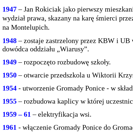
1947
– Jan Rokiciak jako pierwszy mieszkan
wydział
prawa, skazany na karę śmierci prz
na
Montelupich.
1948
– zostaje zastrzelony przez KBW i UB 
dowódca oddziału „Wiarusy”.
1949
– rozpoczęto rozbudowę szkoły.
1950
– otwarcie przedszkola u Wiktorii Krzy
1954
- utworzenie Gromady Ponice - w skład
1955
– rozbudowa kaplicy w której uczestnic
1959 – 61
– elektryfikacja wsi.
1961
- włączenie Gromady Ponice do Grom