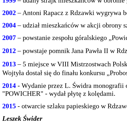
1999
– udany strajk mieszkańców w obroni
2002
– Antoni Rapacz z Rdzawki wygrywa be
2004
– udział mieszkańców w akcji obrony s
2007
– powstanie zespołu góralskiego „Powi
2012
– powstaje pomnik Jana Pawła II w Rdz
2013
– 5 miejsce w VIII Mistrzostwach Polsk
Wojtyła dostał się do finału konkursu „Prob
2014
- Wydanie przez L. Świdra monografii 
"POWICHER" - wydał płytę z kolędami.
2015
- otwarcie szlaku papieskiego w Rdzaw
Leszek Świder