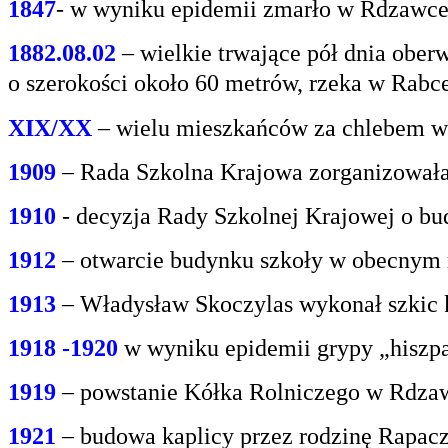
1847
- w wyniku epidemii zmarło w Rdzawce 2
1882.08.02
– wielkie trwające pół dnia oberw
o
szerokości około 60 metrów, rzeka w Rabce
XIX/XX
– wielu mieszkańców za chlebem w
1909
– Rada Szkolna Krajowa zorganizowała
1910
- decyzja Rady Szkolnej Krajowej o bu
1912
– otwarcie budynku szkoły w obecnym 
1913
– Władysław Skoczylas wykonał szkic k
1918 -1920
w wyniku epidemii grypy „hiszp
1919
– powstanie Kółka Rolniczego w Rdzaw
1921
– budowa kaplicy przez rodzinę Rapacz